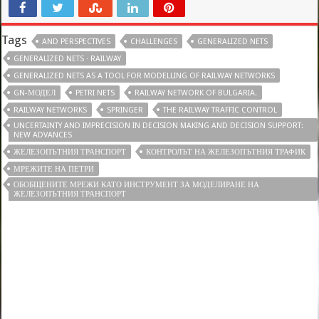
Tags
AND PERSPECTIVES
CHALLENGES
GENERALIZED NETS
GENERALIZED NETS · RAILWAY
GENERALIZED NETS AS A TOOL FOR MODELLING OF RAILWAY NETWORKS
GN-МОДЕЛ
PETRI NETS
RAILWAY NETWORK OF BULGARIA.
RAILWAY NETWORKS
SPRINGER
THE RAILWAY TRAFFIC CONTROL
UNCERTAINTY AND IMPRECISION IN DECISION MAKING AND DECISION SUPPORT:
NEW ADVANCES
ЖЕЛЕЗОПЪТНИЯ ТРАНСПОРТ
КОНТРОЛЪТ НА ЖЕЛЕЗОПЪТНИЯ ТРАФИК
МРЕЖИТЕ НА ПЕТРИ
ОБОБЩЕНИТЕ МРЕЖИ КАТО ИНСТРУМЕНТ ЗА МОДЕЛИРАНЕ НА
ЖЕЛЕЗОПЪТНИЯ ТРАНСПОРТ