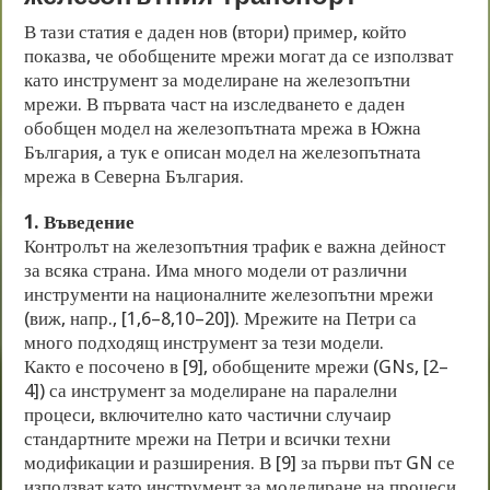
В тази статия е даден нов (втори) пример, който
показва, че обобщените мрежи могат да се използват
като инструмент за моделиране на железопътни
мрежи. В първата част на изследването е даден
обобщен модел на железопътната мрежа в Южна
България, а тук е описан модел на железопътната
мрежа в Северна България.
1. Въведение
Контролът на железопътния трафик е важна дейност
за всяка страна. Има много модели от различни
инструменти на националните железопътни мрежи
(виж, напр., [1,6–8,10–20]). Мрежите на Петри са
много подходящ инструмент за тези модели.
Както е посочено в [9], обобщените мрежи (GNs, [2–
4]) са инструмент за моделиране на паралелни
процеси, включително като частични случаир
стандартните мрежи на Петри и всички техни
модификации и разширения. В [9] за първи път GN се
използват като инструмент за моделиране на процеси