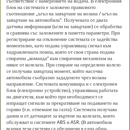
съответствие с намерението на водача. В електронния
блок на системата е заложено правилното
съотношение „ъгъл на завъртане на волана / ъгъл на
завъртане на автомобила“. Получената от двата
датчика информация (ъгли на завъртане) се обработва
и сравнява със заложените в паметта параметри. При
регистриране на отклонение системата се задейства
моментално, като подава управляващ сигнал към
хидравличната помпа, която от своя страна подава
спирачна „команда“ към спирачния механизъм на
някое от колелата. При спиране на определено колело
се получава завъртащ момент, който насочва
автомобила съобразно зададеното чрез волана
направление. Системата комуникира и с електронен
блок (електронно устройство), управляващ работата
на двигателя, към който при необходимост се
изпращат сигнали за прекратяване на подаването на
гориво (т.н. отнемане на газта). Системата получава
данни и от датчиците за въртене на колелата, които
обслужват и системите ABS и ASR. (В автомобила
всички тези системи са обединени в една обща