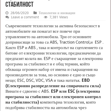
стабилност
28/06/2020
Технологии и иновации
Leave a comment
7,381 Views
Съвременните технологии за активна безопасност в
автомобилите ни помагат все повече при
управлението на автомобила. Три от основните
допринасящи за това са ABS, Traction Control,и ESP .
Както ESP и ABS , така и контролът на сцеплението са
битове от електронни технологии, предназначени да
предпазят колата ви. ESP е съкращение за електронна
програма за стабилност и е общ термин, който
обхваща огромен набор от имена и съкращения на
производители за това, но основно е едно и също
нещо; ESC, DSC, VDC, VSA и така нататък.
EBD
(Електронно разпределение на спирачната сила)
Винаги е сдвоено с ABS.
ESP или ESC (електронна
програма за стабилност или електронен контрол
на стабилността)
компютърна технология, която
подобрява стабилността на автомобила чрез