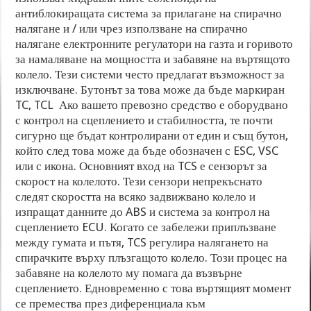
антиблокиращата система за прилагане на спирачно
налягане и / или чрез използване на спирачно
налягане електронните регулатори на газта и горивото
за намаляване на мощността и забавяне на въртящото
колело. Тези системи често предлагат възможност за
изключване. Бутонът за това може да бъде маркиран
TC, TCL Ако вашето превозно средство е оборудвано
с контрол на сцеплението и стабилността, те почти
сигурно ще бъдат контролирани от един и същ бутон,
който след това може да бъде обозначен с ESC, VSC
или с икона. Основният вход на TCS е сензорът за
скорост на колелото. Тези сензори непрекъснато
следят скоростта на всяко задвижвано колело и
изпращат данните до ABS и система за контрол на
сцеплението ECU. Когато се забележи приплъзване
между гумата и пътя, TCS регулира налягането на
спирачките върху плъзгащото колело. Този процес на
забавяне на колелото му помага да възвърне
сцеплението. Едновременно с това въртящият момент
се премества през диференциала към