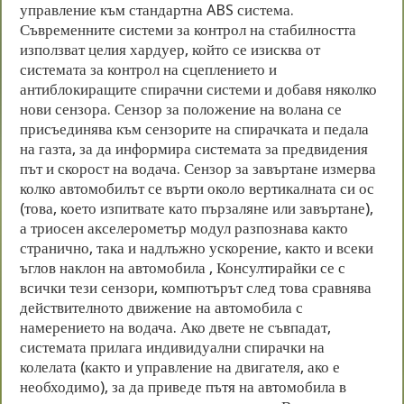
управление към стандартна ABS система.
Съвременните системи за контрол на стабилността
използват целия хардуер, който се изисква от
системата за контрол на сцеплението и
антиблокиращите спирачни системи и добавя няколко
нови сензора. Сензор за положение на волана се
присъединява към сензорите на спирачката и педала
на газта, за да информира системата за предвидения
път и скорост на водача. Сензор за завъртане измерва
колко автомобилът се върти около вертикалната си ос
(това, което изпитвате като пързаляне или завъртане),
а триосен акселерометър модул разпознава както
странично, така и надлъжно ускорение, както и всеки
ъглов наклон на автомобила , Консултирайки се с
всички тези сензори, компютърът след това сравнява
действителното движение на автомобила с
намерението на водача. Ако двете не съвпадат,
системата прилага индивидуални спирачки на
колелата (както и управление на двигателя, ако е
необходимо), за да приведе пътя на автомобила в