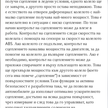
получи сцепление в ледени условия, едното колело ще
се завърти, а другото просто остава неподвижно. Това
е естеството на отворен диференциал: колелото с най-
малко сцепление получава най-много мощност. Това е
нежелателно в ситуации с ниско сцепление. По този
начин контролът на сцеплението може да влезе в
работа. Контролът на сцеплението следи скоростта на
колелата с помощта на сензори за скорост на колелото
ABS. Ако колелото се подхлъзне, контролът на
сцеплението намалява мощността на двигателя, за да
помогне на колелото да възвърне сцеплението. Ако е
необходимо, контролът на сцеплението може да
приложи спирачките и върху плъзгащото колело. Това
ще прехвърли мощността към другото колело (което
сега има повече „сцепление“) в зависимост от
повърхностните условия.Тази функция за активна
безопасност е разработена така, че да позволи на
автомобилите да използват оптимално ускорителното
сцепление, достъпно на всяка дадена повърхност,
чрез измерване и след това да го управляват, като
използват хидравличните соленоиди на