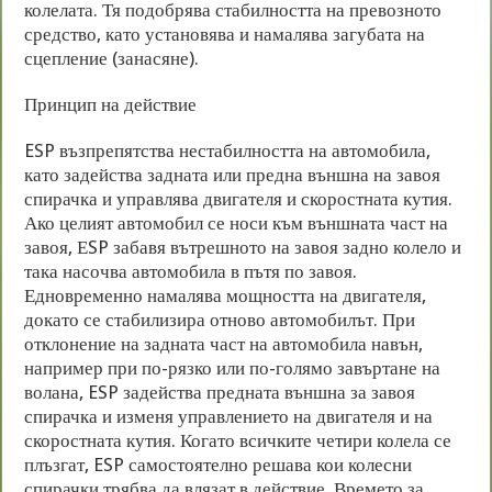
колелата. Тя подобрява стабилността на превозното
средство, като установява и намалява загубата на
сцепление (занасяне).
Принцип на действие
ESP възпрепятства нестабилността на автомобила,
като задейства задната или предна външна на завоя
спирачка и управлява двигателя и скоростната кутия.
Ако целият автомобил се носи към външната част на
завоя, ЕSP забавя вътрешното на завоя задно колело и
така насочва автомобила в пътя по завоя.
Едновременно намалява мощността на двигателя,
докато се стабилизира отново автомобилът. При
отклонение на задната част на автомобила навън,
например при по-рязко или по-голямо завъртане на
волана, ESP задейства предната външна за завоя
спирачка и изменя управлението на двигателя и на
скоростната кутия. Когато всичките четири колела се
плъзгат, ESP самостоятелно решава кои колесни
спирачки трябва да влязат в действие. Времето за