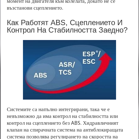
момент на двигателя към колелата, докато не се
възстанови сцеплението.
Как Работят ABS, Сцеплението И
Контрол На Стабилността Заедно?
Системите са напълно интегрирани, така че е
невъзможно да има контрол на стабилността или
контрол на сцеплението без ABS. Хидравличният
клапан на спирачната система на антиблокиращата
система позволява регулирането на скоростта на