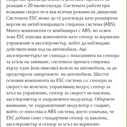
реакция е 20 милисекунди. Системата работи при
всякакви скорости и във всички режими на движение.
Системата ESC може да се разглежда като разширена
версия на антиблокиращата спирачна система (ABS).
Много компоненти се комбинират с ABS, но освен
това ESC изисква компоненти като сензор за кормилно
управление и акселерометър, който да наблюдава
действителния ход на автомобила. Ако
акселерометърът не съвпада с показанията на сензора
за ъгъла на завиване, системата прилага спирачка
върху едно (или няколко) колела на автомобила, за да
предотврати завъртането на автомобила. Шестте
основни компонента на ESC система са: сензори за
скорост на колелата, управляващ модул, сензор за
ъгъл на управление, сензор за скорост на наклона,
акселерометър и хидравличен модулатор. Обърнете
внимание, че хидравличният модулатор е същият,
който се използва в ABS система, което означава, че
ESC добавя само стандартния сензор за наклона,
акселерометър и сензор за ъгъл на кормилно