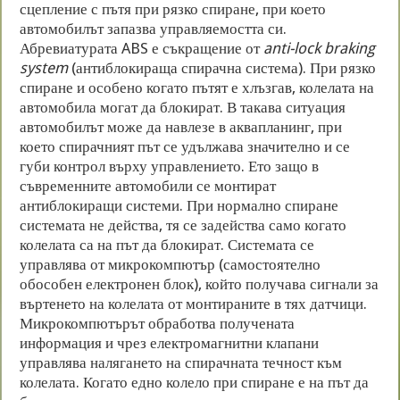
сцепление с пътя при рязко спиране, при което
автомобилът запазва управляемостта си.
Абревиатурата ABS е съкращение от
anti-lock braking
system
(антиблокираща спирачна система). При рязко
спиране и особено когато пътят е хлъзгав, колелата на
автомобила могат да блокират. В такава ситуация
автомобилът може да навлезе в аквапланинг, при
което спирачният път се удължава значително и се
губи контрол върху управлението. Ето защо в
съвременните автомобили се монтират
антиблокиращи системи. При нормално спиране
системата не действа, тя се задейства само когато
колелата са на път да блокират. Системата се
управлява от микрокомпютър (самостоятелно
обособен електронен блок), който получава сигнали за
въртенето на колелата от монтираните в тях датчици.
Микрокомпютърът обработва получената
информация и чрез електромагнитни клапани
управлява налягането на спирачната течност към
колелата. Когато едно колело при спиране е на път да