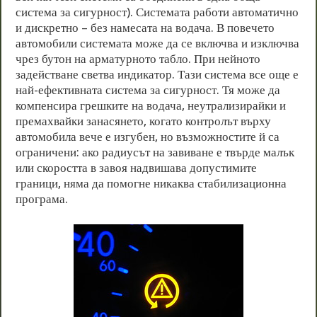
система за сигурност). Системата работи автоматично
и дискретно – без намесата на водача. В повечето
автомобили системата може да се включва и изключва
чрез бутон на арматурното табло. При нейното
задействане светва индикатор. Тази система все още е
най-ефективната система за сигурност. Тя може да
компенсира грешките на водача, неутрализирайки и
премахвайки занасянето, когато контролът върху
автомобила вече е изгубен, но възможностите й са
ограничени: ако радиусът на завиване е твърде малък
или скоростта в завоя надвишава допустимите
граници, няма да помогне никаква стабилизационна
програма.