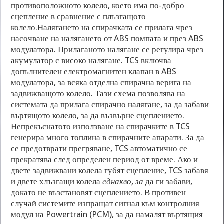
противоположното колело, което има по-добро
сцепление в сравнение с плъзгащото
колело.Налягането на спирачката се прилага чрез
насочване на налягането от ABS помпата и през ABS
модулатора. Прилаганото налягане се регулира чрез
акумулатор с високо налягане. TCS включва
допълнителен електромагнитен клапан в ABS
модулатора, за всяка отделна спирачна верига на
задвижващото колело. Тази схема позволява на
системата да прилага спирачно налягане, за да забави
въртящото колело, за да възвърне сцеплението.
Непрекъснатото използване на спирачките в TCS
генерира много топлина в спирачните апарати. За да
се предотврати прегряване, TCS автоматично се
прекратява след определен период от време. Ако и
двете задвижвани колела губят сцепление, TCS забавя
и двете хлъзгащи колела
еднакво, за
да ги забави,
докато не възстановят сцеплението. В противен
случай системите изпращат сигнал към контролния
модул на Powertrain (PCM), за да намалят въртящия