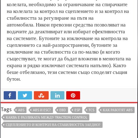
колелата, необходимо за ограничаване на спирачките
на колелата за контрол на сцеплението и за контрол на
стабилността за регулиране на пътя на
автомобила. Някои превозни средства позволяват на
водачите да деактивират или избират ефективността
на системите. Бутоните за изключване на контрола на
сцеплението са най-разпространени, бутоните за
изключване на стабилността са по-малко (и когато
съществуват, те могат да бъдат вложени в менютата на
екрана и рядко изключват системата напълно). Както
беше отбелязано, тези системи също споделят същия
бутон.
Tags
ABS
ABS И ESC?
EBD
ESP
TCS
КАК РАБОТЯТ ABS
КАКВА Е РАЗЛИКАТА МЕЖДУ TRACTION CONTROL
СЦЕПЛЕНИЕТО И КОНТРОЛ НА СТАБИЛНОСТТА ЗАЕДНО?