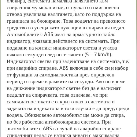
блокира, системата намалява налягането към
спирачния му механизъм, отпуска го и мигновено
отново увеличава налягането, като го поддържа на
границата на блокиране. Това водачът на превозното
средство го усеща като пулсации в спирачния педал.
Автомобилите с ABS имат на арматурното табло
индикатор, указващ действието на системата. При
подаване на контакт индикаторът светва и угасва
няколко секунди след потеглянето (5 – 7 km/h).
Индикаторът светва при задействане на системата, т.е.
при аварийно спиране. ABS включва в себе си и набор
от функции за самодиагностика през определен
период от време в рамките на секунди. Ако по време
на движение индикаторът светне без да е натиснат
педалът на спирачката, това означава, че при
самодиагностиката е открит отказ в системата и
задачата на индикатора в този случай е да предупреди
водача. Обикновено автомобилът ще може да спира,
но без работеща антиблокираща система. При
автомобилите с ABS в случай на аварийно спиране
спирачният педал се натиска винаги с максимална