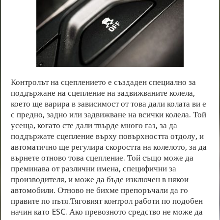
Контролът на сцеплението е създаден специално за
поддържане на сцепление на задвижваните колела,
което ще варира в зависимост от това дали колата ви е
с предно, задно или задвижване на всички колела. Той
усеща, когато сте дали твърде много газ, за да
поддържате сцепление върху повърхността отдолу, и
автоматично ще регулира скоростта на колелото, за да
върнете отново това сцепление. Той също може да
преминава от различни имена, специфични за
производителя, и може да бъде изключен в някои
автомобили. Отново не бихме препоръчали да го
правите по пътя.Тяговият контрол работи по подобен
начин като ESC. Ако превозното средство не може да