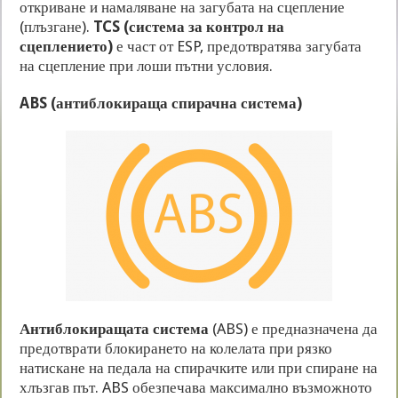
откриване и намаляване на загубата на сцепление
(плъзгане).
TCS (система за контрол на
сцеплението)
е част от ESP, предотвратява загубата
на сцепление при лоши пътни условия.
ABS (антиблокираща спирачна система)
Антиблокиращата система
(ABS) е предназначена да
предотврати блокирането на колелата при рязко
натискане на педала на спирачките или при спиране на
хлъзгав път. ABS обезпечава максимално възможното