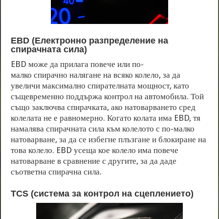
EBD (Електронно разпределение на
спирачната сила)
EBD може да прилага повече или по-
малко спирачно налягане на всяко колело, за да
увеличи максимално спирателната мощност, като
същевременно поддържа контрол на автомобила. Той
също заключва спирачката, ако натоварването сред
колелата не е равномерно. Когато колата има EBD, тя
намалява спирачната сила към колелото с по-малко
натоварване, за да се избегне плъзгане и блокиране на
това колело. EBD усеща кое колело има повече
натоварване в сравнение с другите, за да даде
съответна спирачна сила.
TCS (система за контрол на сцеплението)