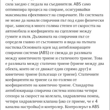
сила заедно с педала на съединителя. ABS само
оптимизира процеса на спиране, осигурявайки
максимална ефективност на спирачките. Но системата
не може да намали спирачния път под един физически
праг, зависещ в много голяма степен от скоростта на
автомобила и коефициента на сцепление между
гумите и пътя. Дължината на спирачния път се
определя главно от състоянието и вида на пътната
настилка.Основната идея зад антиблокиращите
спирачни системи (ABS) се свежда до разликата
между кинетичното триене и статичното триене. Това
е разликата между статично триене (триене между два
обекта, които не се движат един спрямо друг) и
кинетично триене (плъзгащо се триене). Статичните
коефициенти на триене са по-големи от
коефициентите на кинетично триене. Стандартна
антиблокираща спирачна система използва четири
сензора за скорост на колелата, хидравлична помпа,
четири хидравлични клапана (ако се приеме, че е 4
канална настройка) и контролер. Контролерът в ABS