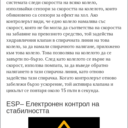
системата следи скоростта на всяко колело,
използвайки сензори за скоростта на колелото, които
обикновено са сензори за ефект на хол. Ако
контролерът види, че едно колело намалява със
скорост, която не би могла да съответства на скоростта
на забавяне на превозното средство, той задейства
хидравличния клапан в спирачната линия на това
колело, за да намали спирачното налягане, приложено
към това колело. Това позволява на колелото да се
завърти по-бързо. След като колелото се върне на
скорост, използва помпата, за да въведе обратно
налягането в тази спирачна линия, като отново
задейства тази спирачка. Когато контролерът отново
забележи бързо ускорение, той активира клапана и
цикълът се повтаря около 15 пъти в секунда.
ESP–
Електронен контрол на
стабилността