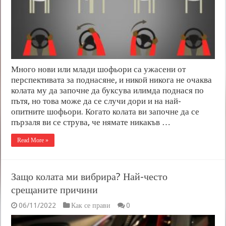
Много нови или млади шофьори са ужасени от
перспективата за поднасяне, и никой никога не очаква
колата му да започне да буксува илимда поднася по
пътя, но това може да се случи дори и на най-
опитните шофьори. Когато колата ви започне да се
пързаля ви се струва, че нямате никакъв …
Read More »
Защо колата ми вибрира? Най-често
срещаните причини
06/11/2022
Как се прави
0