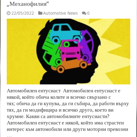
„Механофилия“
22/05/2022
Automotive News
0
Автомобилен ентусиаст Автомобилен ентусиаст е
някой, който обича колите и всичко свързано с
тях; обича да ги купува, да ги събира, да работи върху
тях, да ги модифицира и всичко друго, което ви
хрумне. Какви са автомобилните ентусиасти?
Автомобилен ентусиаст е някой, който има страстен
интерес към автомобили или други моторни превозни
…