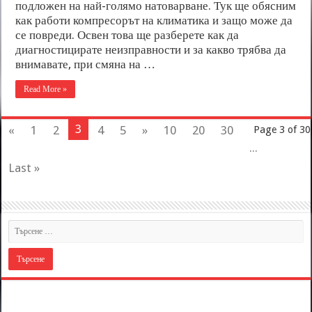
подложен на най-голямо натоварване. Тук ще обясним
как работи компресорът на климатика и защо може да
се повреди. Освен това ще разберете как да
диагностицирате неизправности и за какво трябва да
внимавате, при смяна на …
Read More »
3
«
1
2
4
5
»
10
20
30
Page 3 of 30
...
Last »