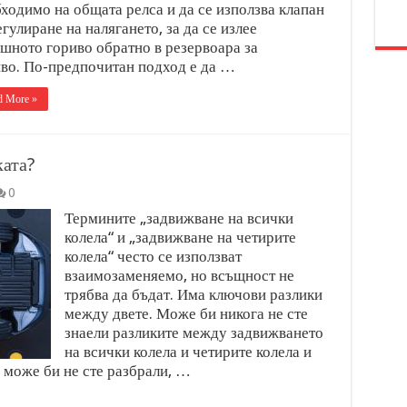
ходимо на общата релса и да се използва клапан
егулиране на налягането, за да се излее
шното гориво обратно в резервоара за
во. По-предпочитан подход е да …
d More »
ката?
0
Термините „задвижване на всички
колела“ и „задвижване на четирите
колела“ често се използват
взаимозаменяемо, но всъщност не
трябва да бъдат. Има ключови разлики
между двете. Може би никога не сте
знаели разликите между задвижването
на всички колела и четирите колела и
и може би не сте разбрали, …