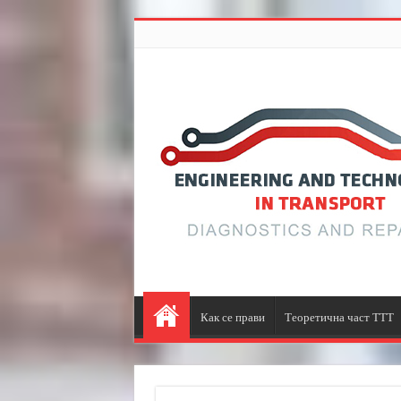
Как се прави
Теоретична част ТТТ