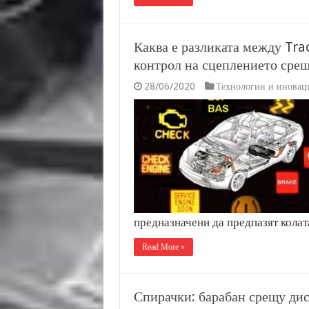
Каква е разликата между Tra
контрол на сцеплението срещ
28/06/2020
Технологии и иновац
предназначени да предпазят колат
Read More »
Спирачки: барабан срещу ди