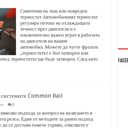
Симптоми на лош или повреден
термостат Автомобилният термостат
регулира потока на охлаждащата
течност през двигателя и е
изключително важен играч в работата
на двигателя на вашия
автомобил. Можете да чуете фразата
„термостатът е бил затворен или
топъл, термостатът ще бъде затворен. След като
Face
в системите Common Rail
ии
0
няколко подхода за контрол на налягането в
та релса. Един от методите за ранен подход
 да се достави повече гориво, отколкото е