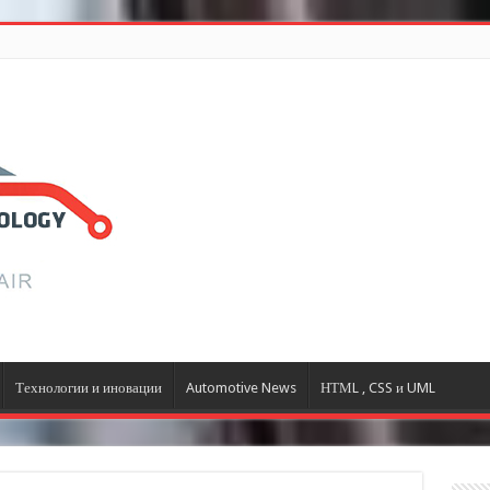
Технологии и иновации
Automotive News
НТМL , CSS и UML