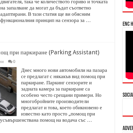
двигателя, така че количеството гориво и точката
на запалване да могат да бъдат съответно
адаптирани. В тази статия ще ви обясним
функционалния принцип на сензора за …
enc h
ощ при паркиране (Parking Assistant)
ии
0
Днес много нови автомобили на пазара
се предлагат с някакъв вид помощ при
паркиране. Паркинг сензорите и
задната камера за паркиране са
особено често срещани примери. Но
Socia
многобройните производители
предлагат и това, което обикновено е
известно като просто „помощ при
о-усъвършенствана помощ на водача със …
Adve