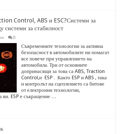
ction Control, ABS и ESC?Системи за
у системи за стабилност
ии
0
Съвременните технологии за активна
безопасност в автомобилите ни помагат
все повече при управлението на
автомобила. Три от основните
допринасящи за това са ABS, Traction
Control,и ESP . Както ESP и ABS , така
и контролът на сцеплението са битове
от електронни технологии,
а ви. ESP е съкращение …
ск