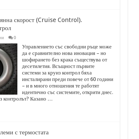
янна скорост (Cruise Control).
трол
ии
0
Управлението със свободни ръце може
да е сравнително нова иновация – но
шофирането без крака съществува от
десетилетия. Всъщност първите
системи за круиз контрол бяха
инсталирани преди повече от 60 години
– и в много отношения те работят
идентично със системите, открити днес.
из контролът? Казано …
еми с термостата