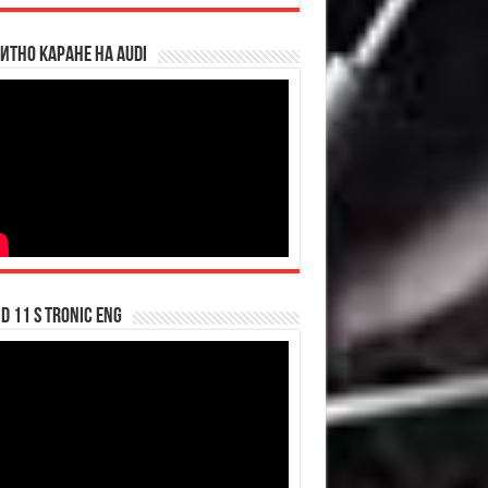
итно каране на Audi
d 11 S tronic ENG