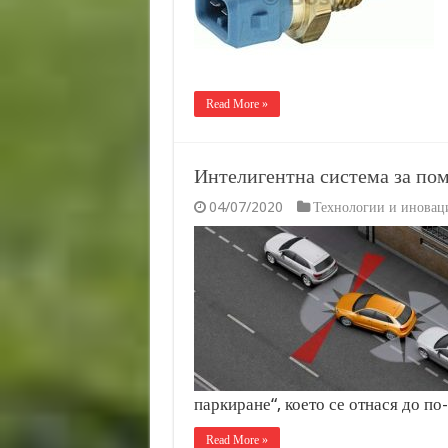
Read More »
Интелигентна система за пом
04/07/2020
Технологии и иновац
паркиране“, което се отнася до п
Read More »