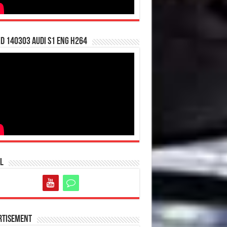
d 140303 Audi S1 ENG H264
l
rtisement