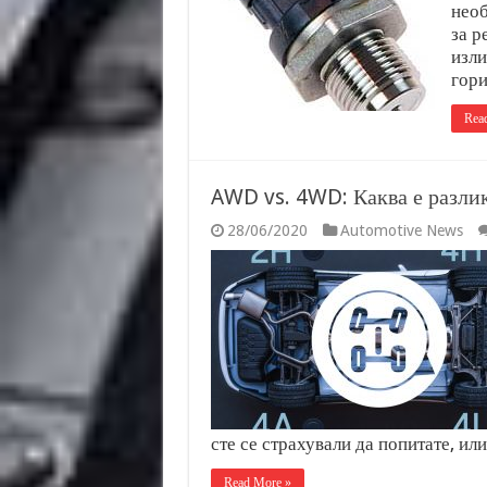
необ
за р
изли
гори
Rea
AWD vs. 4WD: Каква е разли
28/06/2020
Automotive News
сте се страхували да попитате, ил
Read More »