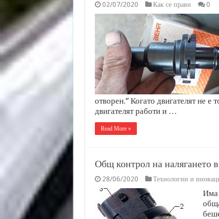
02/07/2020
Как се прави
0
отворен.“ Когато двигателят не е 
двигателят работи и …
Read More »
Общ контрол на налягането 
28/06/2020
Технологии и иновац
Има 
обща
беше