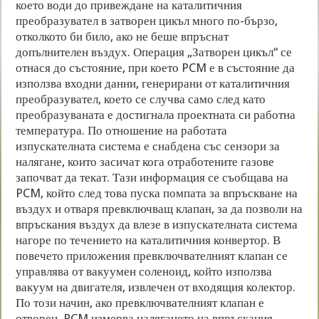
което води до привеждане на каталитичния
преобразувател в затворен цикъл много по-бързо,
отколкото би било, ако не беше впръснат
допълнителен въздух. Операция „Затворен цикъл“ се
отнася до състояние, при което PCM е в състояние да
използва входни данни, генерирани от каталитичния
преобразувател, което се случва само след като
преобразуваната е достигнала проектната си работна
температура. По отношение на работата
изпускателната система е снабдена със сензори за
налягане, които засичат кога отработените газове
започват да текат. Тази информация се съобщава на
PCM, който след това пуска помпата за впръскване на
въздух и отваря превключващ клапан, за да позволи на
впръскания въздух да влезе в изпускателната система
нагоре по течението на каталитичния конвертор. В
повечето приложения превключвателният клапан се
управлява от вакуумен соленоид, който използва
вакуум на двигателя, извлечен от входящия колектор.
По този начин, ако превключвателният клапан е
отворен, PCM измерва налягането на впръскания