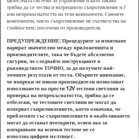
цялостната система за управление и като такава
трябва да се тества и вътрешното съпротивление и /
или непрекъснатостта на тези компоненти. Сменете
компоненти, чието съпротивление не съответства на
стойностите, посочени от производителя.
ПРЕДУПРЕЖДЕНИЕ: Процедурите за изпитване
варират значително между приложенията и
производителите, така че бъдете абсолютно
сигурни, че следвайте инструкциите в
ръководството ТОЧНО, за да получите най-
точните резултати от теста. Обърнете внимание,
че въпреки че някои производители позволяват
използването на прости 12V тестови светлини за
проверка на непрекъснатостта, трябва да се
отбележи, че тестовите светлини не могат да
измерват съпротивлението, което означава, че
проблемите със съпротивлението в окабеляването
могат да останат неоткрити, освен ако за
извършване на всички тестове не се
използва цифров мултицет .