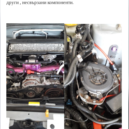
други , несвързани компоненти.