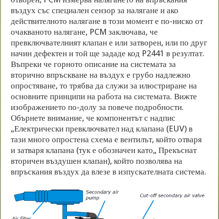
въздух със специален сензор за налягане и ако
действителното налягане в този момент е по-ниско от
очакваното налягане, PCM заключава, че
превключвателният клапан е или затворен, или по друг
начин дефектен и той ще зададе код P2441 в резултат.
Въпреки че горното описание на системата за
вторично впръскване на въздух е грубо надлежно
опростяване, то трябва да служи за илюстриране на
основните принципи на работа на системата. Вижте
изображението по-долу за повече подробности.
Обърнете внимание, че компонентът с надпис
„Електрически превключвател над клапана (EUV) в
тази много опростена схема е вентилът, който отваря
и затваря клапана (тук е обозначен като„ Прекъснат
вторичен въздушен клапан), който позволява на
впръскания въздух да влезе в изпускателната система.