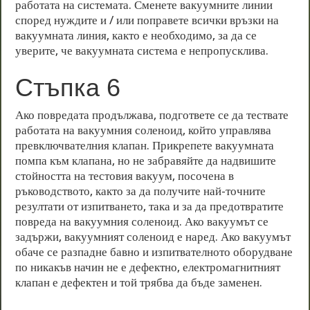
работата на системата. Сменете вакуумните линии
според нуждите и / или поправете всички връзки на
вакуумната линия, както е необходимо, за да се
уверите, че вакуумната система е непропусклива.
Стъпка 6
Ако повредата продължава, подгответе се да тествате
работата на вакуумния соленоид, който управлява
превключвателния клапан. Прикрепете вакуумната
помпа към клапана, но не забравяйте да надвишите
стойността на тестовия вакуум, посочена в
ръководството, както за да получите най-точните
резултати от изпитването, така и за да предотвратите
повреда на вакуумния соленоид. Ако вакуумът се
задържи, вакуумният соленоид е наред. Ако вакуумът
обаче се разпадне бавно и изпитвателното оборудване
по никакъв начин не е дефектно, електромагнитният
клапан е дефектен и той трябва да бъде заменен.