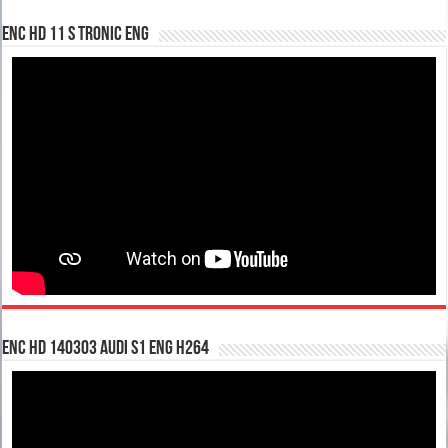
enc hd 11 S tronic ENG
enc hd 140303 Audi S1 ENG H264