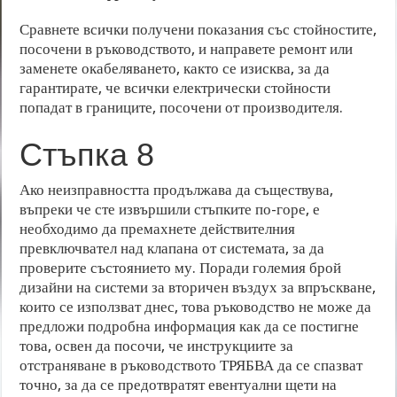
Сравнете всички получени показания със стойностите,
посочени в ръководството, и направете ремонт или
заменете окабеляването, както се изисква, за да
гарантирате, че всички електрически стойности
попадат в границите, посочени от производителя.
Стъпка 8
Ако неизправността продължава да съществува,
въпреки че сте извършили стъпките по-горе, е
необходимо да премахнете действителния
превключвател над клапана от системата, за да
проверите състоянието му. Поради големия брой
дизайни на системи за вторичен въздух за впръскване,
които се използват днес, това ръководство не може да
предложи подробна информация как да се постигне
това, освен да посочи, че инструкциите за
отстраняване в ръководството ТРЯБВА да се спазват
точно, за да се предотвратят евентуални щети на