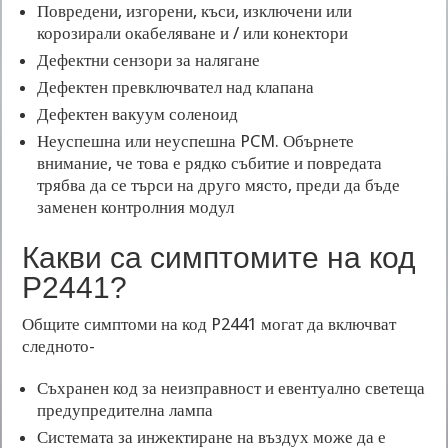
Повредени, изгорени, къси, изключени или
корозирали окабеляване и / или конектори
Дефектни сензори за налягане
Дефектен превключвател над клапана
Дефектен вакуум соленоид
Неуспешна или неуспешна PCM. Обърнете
внимание, че това е рядко събитие и повредата
трябва да се търси на друго място, преди да бъде
заменен контролния модул
Какви са симптомите на код
P2441?
Общите симптоми на код P2441 могат да включват
следното-
Съхранен код за неизправност и евентуално светеща
предупредителна лампа
Системата за инжектиране на въздух може да е