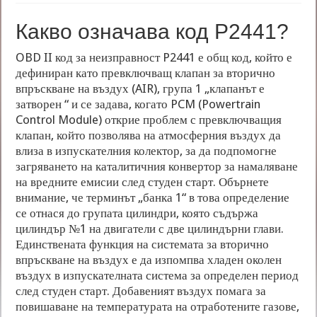
Какво означава код P2441?
OBD II код за неизправност P2441 е общ код, който е
дефиниран като превключващ клапан за вторично
впръскване на въздух (AIR), група 1 „клапанът е
затворен “ и се задава, когато PCM (Powertrain
Control Module) открие проблем с превключващия
клапан, който позволява на атмосферния въздух да
влиза в изпускателния колектор, за да подпомогне
загряването на каталитичния конвертор за намаляване
на вредните емисии след студен старт. Обърнете
внимание, че терминът „банка 1“ в това определение
се отнася до групата цилиндри, която съдържа
цилиндър №1 на двигатели с две цилиндърни глави.
Единствената функция на системата за вторично
впръскване на въздух е да изпомпва хладен околен
въздух в изпускателната система за определен период
след студен старт. Добавеният въздух помага за
повишаване на температурата на отработените газове,