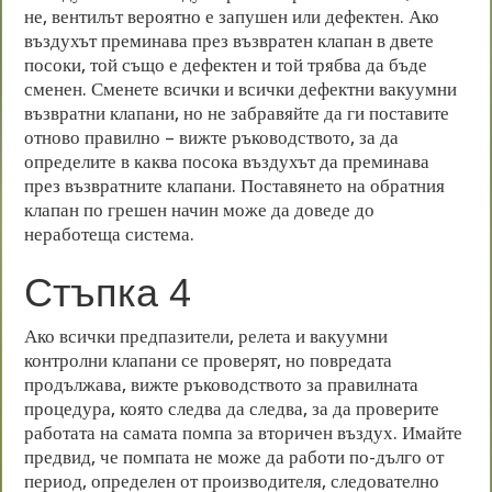
не, вентилът вероятно е запушен или дефектен. Ако
въздухът преминава през възвратен клапан в двете
посоки, той също е дефектен и той трябва да бъде
сменен. Сменете всички и всички дефектни вакуумни
възвратни клапани, но не забравяйте да ги поставите
отново правилно – вижте ръководството, за да
определите в каква посока въздухът да преминава
през възвратните клапани. Поставянето на обратния
клапан по грешен начин може да доведе до
неработеща система.
Стъпка 4
Ако всички предпазители, релета и вакуумни
контролни клапани се проверят, но повредата
продължава, вижте ръководството за правилната
процедура, която следва да следва, за да проверите
работата на самата помпа за вторичен въздух. Имайте
предвид, че помпата не може да работи по-дълго от
период, определен от производителя, следователно