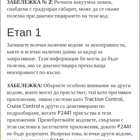
ЗАБЕЛЕЖКА № 2:
Ръчната вакуумна помпа,
снабдена с градуиран габарит, може да се окаже
полезна при диагностицирането на този код.
Етап 1
Запишете всички налични кодове за неизправности,
както и всички налични данни за кадър за
замразяване. Тази информация би могла да бъде
полезна, ако се диагностицира прекъсваща
неизправност по-късно.
ЗАБЕЛЕЖКА:
Обърнете особено внимание на други
кодове, които могат да присъстват, тъй като при някои
приложения, някои системи като Traction Control,
Cruise Control и други са деактивирани по
подразбиране, когато P2441 присъства в тези
приложения. Пренебрегвайте кодовете, свързани с
тези системи в засегнатите приложения, докато P2441
не бъде разрешен. Въпреки това, всички други кодове,