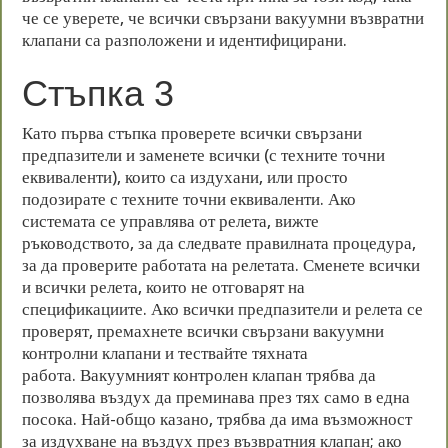
че се уверете, че всички свързани вакуумни възвратни
клапани са разположени и идентифицирани.
Стъпка 3
Като първа стъпка проверете всички свързани
предпазители и заменете всички (с техните точни
еквиваленти), които са издухани, или просто
подозирате с техните точни еквиваленти. Ако
системата се управлява от релета, вижте
ръководството, за да следвате правилната процедура,
за да проверите работата на релетата. Сменете всички
и всички релета, които не отговарят на
спецификациите. Ако всички предпазители и релета се
проверят, премахнете всички свързани вакуумни
контролни клапани и тествайте тяхната
работа. Вакуумният контролен клапан трябва да
позволява въздух да преминава през тях само в една
посока. Най-общо казано, трябва да има възможност
за издухване на въздух през възвратния клапан; ако