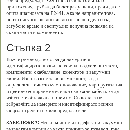
които предхождат P2441 във всички останали
приложения, трябва да бъдат разрешени, преди да се
опита диагнозата на P2441. Ако не направите това,
почти сигурно ще доведе до погрешна диагноза,
загубено време и евентуално ненужна подмяна на
скъпи части и компоненти.
Стъпка 2
Вижте ръководството, за да намерите и
идентифицирате правилно всички подходящи части,
компоненти, окабеляване, конектори и вакуумни
линии. Използвайте тази възможност, за да
определите точното местоположение, маршрутизация
и цветово кодиране на всички свързани кабели, за да
избегнете объркване по-късно. Също така не
забравяйте да намерите и идентифицирате всички
свързани релета и / или предпазители.
ЗАБЕЛЕЖКА:
Неизправните или дефектни вакуумни
възвратни клапани са честа причина за този код, така