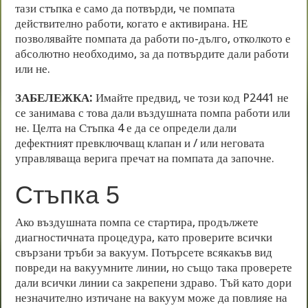
тази стъпка е само да потвърди, че помпата
действително работи, когато е активирана. НЕ
позволявайте помпата да работи по-дълго, отколкото е
абсолютно необходимо, за да потвърдите дали работи
или не.
ЗАБЕЛЕЖКА:
Имайте предвид, че този код P2441 не
се занимава с това дали въздушната помпа работи или
не. Целта на Стъпка 4 е да се определи дали
дефектният превключващ клапан и / или неговата
управляваща верига пречат на помпата да започне.
Стъпка 5
Ако въздушната помпа се стартира, продължете
диагностичната процедура, като проверите всички
свързани тръби за вакуум. Потърсете всякакъв вид
повреди на вакуумните линии, но също така проверете
дали всички линии са закрепени здраво. Тъй като дори
незначително изтичане на вакуум може да повлияе на