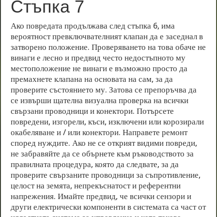
Стъпка 7
Ако повредата продължава след стъпка 6, има
вероятност превключвателният клапан да е заседнал в
затворено положение. Проверяването на това обаче не
винаги е лесно и предвид често недостъпното му
местоположение не винаги е възможно просто да
премахнете клапана на основата на сам, за да
проверите състоянието му. Затова се препоръчва да
се извърши щателна визуална проверка на всички
свързани проводници и конектори. Потърсете
повредени, изгорели, къси, изключени или корозирали
окабеляване и / или конектори. Направете ремонт
според нуждите. Ако не се открият видими повреди,
не забравяйте да се обърнете към ръководството за
правилната процедура, която да следвате, за да
проверите свързаните проводници за съпротивление,
целост на земята, непрекъснатост и референтни
напрежения. Имайте предвид, че всички сензори и
други електрически компоненти в системата са част от