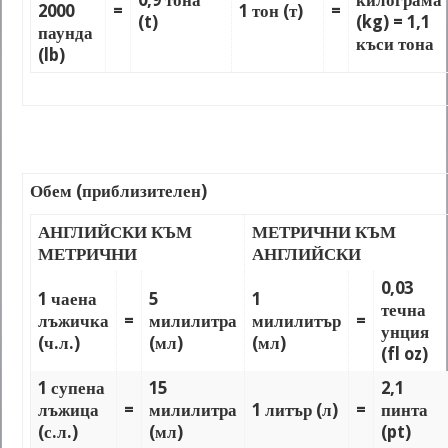
2000
=
1 тон (т)
=
(t)
(kg) = 1,1
паунда
къси тона
(lb)
Обем (приблизителен)
АНГЛИЙСКИ КЪМ
МЕТРИЧНИ КЪМ
МЕТРИЧНИ
АНГЛИЙСКИ
0,03
1 чаена
5
1
течна
лъжичка
=
милилитра
милилитър
=
унция
(ч.л.)
(мл)
(мл)
(fl oz)
1 супена
15
2,1
лъжица
=
милилитра
1 литър (л)
=
пинта
(с.л.)
(мл)
(pt)