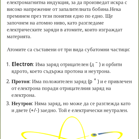
електромагнитна индукция, за да произведат искра с
високо напрежение от запалителната бобина.Нека
преминем през тези понятия едно по едно. Ще
започнем на атомно ниво, като разгледаме
електрическите заряди в атомите, които изграждат
материята.
Атомите са съставени от три вида субатомни частици:
–
Electron
: Има заряд отрицателен (д
) и орбити
ядрото, което съдържа протона и неутрона.
+
Протон
: Има положителен заряд (p
) и е привлечен
от електрона поради отрицателния заряд на
електрона.
Неутрон
: Няма заряд, но може да се разглежда като
и двете (+/-) заедно. Той е електрически неутрален.