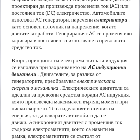
проектиран да произвежда променлив ток (AC) или
постоянен ток (DC) електричество. Автомобилите
използват AC генератори, наречени
алтернатори
,
като основен източник на напрежение, когато
двигателят работи. Генерираният AC се променя или
коригира в постоянен за използване в превозното
средство ток.
Второ, принципът на електромагнитната индукция
се използва при захранването на
AC индукционни
двигатели
. Двигателите, за разлика от
генераторите, преобразуват
електрическата
енергия в механична
. Електрическите двигатели са
идеални за превозни средства поради AC индукция,
която произвежда максимален въртящ момент при
ниски скорости. Те са идеалният източник на
енергия, за да накарате автомобила да се
движи. Асинхронният двигател с променлив ток
съдържа електромагнити, които са навити на
рамка; електромагнитите се състоят от