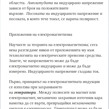
областта.
Амплитудата
на индуцирано напрежение
зависи от броя на положителните
върхове.
Посоката
на индуцираното напрежение и
посоката, в която тече токът, се нарича полярност.
Приложения на електромагнетизма
Научихте за теорията на електромагнетизма; сега
нека разгледаме някои от приложенията му към
технологията на електрическите превозни средства.
Знаете, че напрежението може да бъде
електромагнитно индуцирано и може да бъде
измерено. Индуцираното напрежение създава ток.
Първо, принципът на електромагнитната индукция
се използва при захранването
на
генератори
. Между полюсите на магнит или
електромагнит, механично захранван източник кара
намотка да се върти, превръщайки
механичната
енергия в електрическа
. Генераторът може да бъде