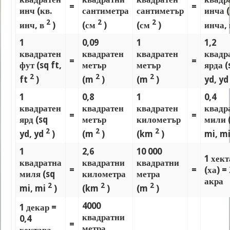
=
=
инч (кв.
сантиметра
сантиметър
инча (
2
2
2
инч, в
)
(см
)
(см
)
инча,
1
0,09
1
1,2
квадратен
квадратен
квадратен
квадр
=
=
фут (sq ft,
метър
метър
ярда (
2
2
2
ft
)
(m
)
(m
)
yd, y
1
0,8
1
0,4
квадратен
квадратен
квадратен
квадр
=
=
ярд (sq
метър
километър
мили 
2
2
2
yd, yd
)
(m
)
(km
)
mi, m
1
2,6
10 000
1 хект
квадратна
квадратни
квадратни
=
=
(ха) = 
миля (sq
километра
метра
акра
2
2
2
mi, mi
)
(km
)
(m
)
4000
1 декар =
квадратни
0,4
=
метра