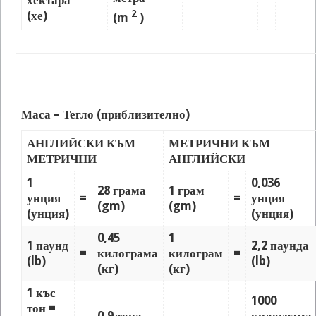
хектара
2
(хе)
(m
)
Маса – Тегло (приблизително)
АНГЛИЙСКИ КЪМ
МЕТРИЧНИ КЪМ
МЕТРИЧНИ
АНГЛИЙСКИ
1
0,036
28 грама
1 грам
унция
=
=
унция
(gm)
(gm)
(унция)
(унция)
0,45
1
1 паунд
2,2 паунда
=
килограма
килограм
=
(lb)
(lb)
(кг)
(кг)
1 къс
1000
тон =
0,9 тона
килограма