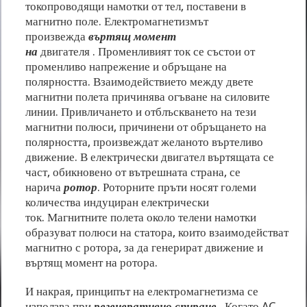
токопроводящи намотки от тел, поставени в
магнитно поле. Електромагнетизмът
произвежда
въртящ момент
на
двигателя . Променливият ток се състои от
променливо напрежение и обръщане на
полярността. Взаимодействието между двете
магнитни полета причинява огъване на силовите
линии. Привличането и отблъскването на тези
магнитни полюси, причинени от обръщането на
полярността, произвеждат желаното въртеливо
движение. В електрически двигател въртящата се
част, обикновено от вътрешната страна, се
нарича
ротор
. Роторните пръти носят големи
количества индуциран електрически
ток. Магнитните полета около телени намотки
образуват полюси на статора, които взаимодействат
магнитно с ротора, за да генерират движение и
въртящ момент на ротора.
И накрая, принципът на електромагнетизма се
използва при
регенеративно спиране
. Когато AC