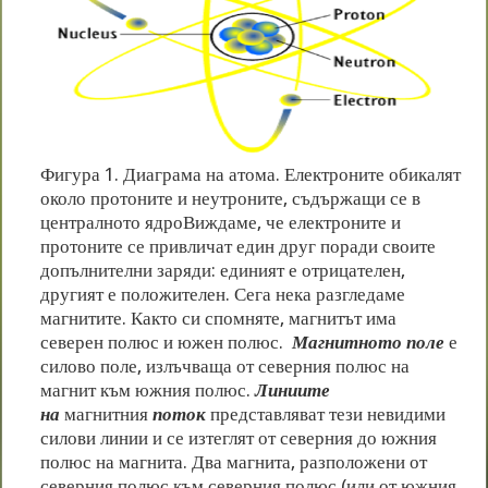
Фигура 1. Диаграма на атома. Електроните обикалят
около протоните и неутроните, съдържащи се в
централното ядроВиждаме, че електроните и
протоните се привличат един друг поради своите
допълнителни заряди: единият е отрицателен,
другият е положителен. Сега нека разгледаме
магнитите. Както си спомняте, магнитът има
северен полюс и южен полюс.
Магнитното поле
е
силово поле, излъчваща от северния полюс на
магнит към южния полюс.
Линиите
на
магнитния
поток
представляват тези невидими
силови линии и се изтеглят от северния до южния
полюс на магнита. Два магнита, разположени от
северния полюс към северния полюс (или от южния