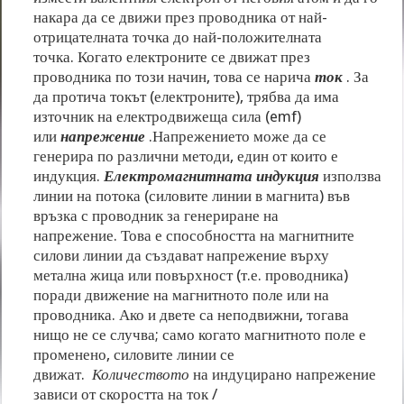
накара да се движи през проводника от най-
отрицателната точка до най-положителната
точка. Когато електроните се движат през
проводника по този начин, това се нарича
ток
. За
да протича токът (електроните), трябва да има
източник на електродвижеща сила (emf)
или
напрежение
.Напрежението може да се
генерира по различни методи, един от които е
индукция.
Електромагнитната индукция
използва
линии на потока (силовите линии в магнита) във
връзка с проводник за генериране на
напрежение. Това е способността на магнитните
силови линии да създават напрежение върху
метална жица или повърхност (т.е. проводника)
поради движение на магнитното поле или на
проводника. Ако и двете са неподвижни, тогава
нищо не се случва; само когато магнитното поле е
променено, силовите линии се
движат.
Количеството
на индуцирано напрежение
зависи от скоростта на ток /