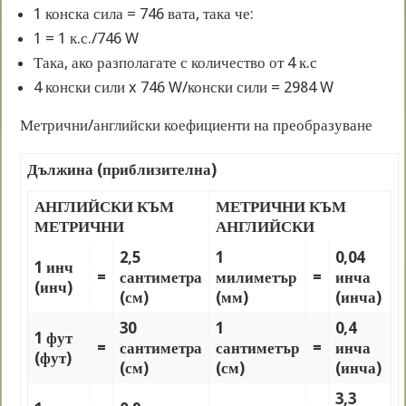
1 конска сила = 746 вата, така че:
1 = 1 к.с./746 W
Така, ако разполагате с количество от 4 к.с
4 конски сили x 746 W/конски сили = 2984 W
Метрични/английски коефициенти на преобразуване
Дължина (приблизителна)
АНГЛИЙСКИ КЪМ
МЕТРИЧНИ КЪМ
МЕТРИЧНИ
АНГЛИЙСКИ
2,5
1
0,04
1 инч
=
сантиметра
милиметър
=
инча
(инч)
(см)
(мм)
(инча)
30
1
0,4
1 фут
=
сантиметра
сантиметър
=
инча
(фут)
(см)
(см)
(инча)
3,3