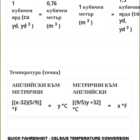
1,3
1
0,76
1 кубичен
кубичн
кубичен
кубичен
метър
ярда (cu
=
=
ярд (cu
метър
yd,
3
(m
)
3
3
yd, yd
)
(m
)
3
yd
)
Температура (точна)
АНГЛИЙСКИ КЪМ
МЕТРИЧНИ КЪМ
МЕТРИЧНИ
АНГЛИЙСКИ
[(x-32)(5/9)]
[(9/5)y +32]
=
y °C
=
x °F
°F
°C