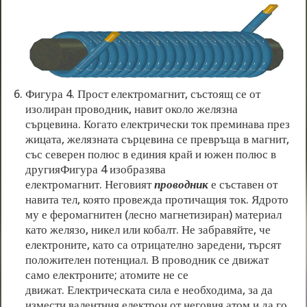
Фигура 4. Прост електромагнит, състоящ се от
изолиран проводник, навит около желязна
сърцевина. Когато електрически ток преминава през
жицата, желязната сърцевина се превръща в магнит,
със северен полюс в единия край и южен полюс в
другияФигура 4 изобразява
електромагнит. Неговият
проводник
е съставен от
навита тел, която провежда протичащия ток. Ядрото
му е феромагнитен (лесно магнетизиран) материал
като желязо, никел или кобалт. Не забравяйте, че
електроните, като са отрицателно заредени, търсят
положителен потенциал. В проводник се движат
само електроните; атомите не се
движат. Електрическата сила е необходима, за да
измести валентния електрон от неговия атом и да го