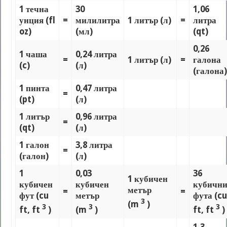
1 течна
30
1,06
унция (fl
=
милилитра
1 литър (л)
=
литра
oz)
(мл)
(qt)
0,26
1 чаша
0,24 литра
=
1 литър (л)
=
галона
(c)
(л)
(галона)
1 пинта
0,47 литра
=
(pt)
(л)
1 литър
0,96 литра
=
(qt)
(л)
1 галон
3,8 литра
=
(галон)
(л)
1
0,03
36
1 кубичен
кубичен
кубичен
кубичн
метър
=
=
фут (cu
метър
фута (cu
3
(m
)
3
3
3
ft, ft
)
(m
)
ft, ft
)