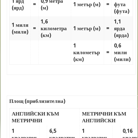
1 ярд
0,9 метра
=
1 метър (м)
=
фута
(ярд)
(м)
(фута)
1,6
1,1
1 миля
=
километра
1 метър (м)
=
ярда
(мили)
(км)
(ярда)
1
0,6
километър
=
мили
(км)
(мили)
Площ (приблизителна)
АНГЛИЙСКИ КЪМ
МЕТРИЧНИ КЪМ
МЕТРИЧНИ
АНГЛИЙСКИ
1
6,5
1
0,16
квадратен
квадратни
квадратен
квадр