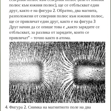
полюс към южния полюс), ще се отблъскват един
друг, както е на фигура 2. Обратно, два магнита,
разположени от северния полюс към южния полюс,
ще се привличат един друг, както е на фигура 3
Друг начин да се опише това е „както зарядите се
отблъскват, за разлика от зарядите, които се
привличат“ – точно както в атома.
Фигура 2. Снимка на магнитното поле на два