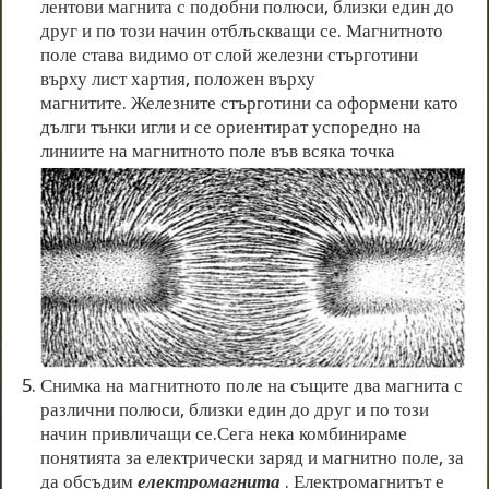
лентови магнита с подобни полюси, близки един до
друг и по този начин отблъскващи се. Магнитното
поле става видимо от слой железни стърготини
върху лист хартия, положен върху
магнитите. Железните стърготини са оформени като
дълги тънки игли и се ориентират успоредно на
линиите на магнитното поле във всяка точка
Снимка на магнитното поле на същите два магнита с
различни полюси, близки един до друг и по този
начин привличащи се.Сега нека комбинираме
понятията за електрически заряд и магнитно поле, за
да обсъдим
електромагнита
. Електромагнитът е