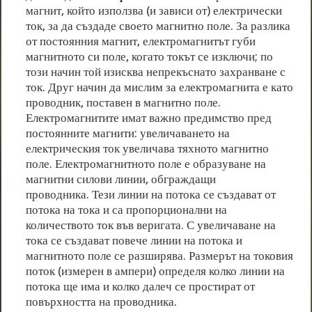
магнит, който използва (и зависи от) електрически
ток, за да създаде своето магнитно поле. За разлика
от постоянния магнит, електромагнитът губи
магнитното си поле, когато токът се изключи; по
този начин той изисква непрекъснато захранване с
ток. Друг начин да мислим за електромагнита е като
проводник, поставен в магнитно поле.
Електромагнитите имат важно предимство пред
постоянните магнити: увеличаването на
електрическия ток увеличава тяхното магнитно
поле. Електромагнитното поле е образуване на
магнитни силови линии, обграждащи
проводника. Тези линии на потока се създават от
потока на тока и са пропорционални на
количеството ток във веригата. С увеличаване на
тока се създават повече линии на потока и
магнитното поле се разширява. Размерът на токовия
поток (измерен в ампери) определя колко линии на
потока ще има и колко далеч се простират от
повърхността на проводника.