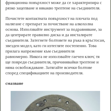
фрикционна повърхност може да се характеризира с
рязко зацепване и някакво трептене на съединителя.
Почистете контактната повърхност на плочата под
налягане с препарат за почистване на алкохолна
основа. Използвайте инструмент за подравняване, за
да центрирате правилно диска и да инсталирате
съединителя. Затегнете болтовете на ръка в кръстосан,
звезден модел, като ги изтегляте постепенно. Това
прилага напрежение към съединителя
равномерно. Никога не използвайте гаечен ключ; тя
ще повреди съединителя, причинявайки трептене и
няма освобождаване. Затягайте всички болтове
според спецификациите на производителя.
смазване