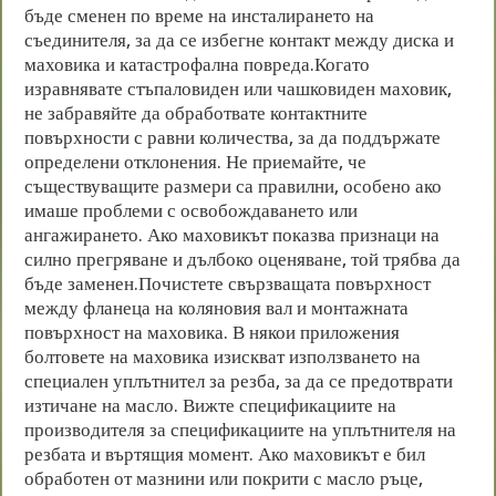
бъде сменен по време на инсталирането на
съединителя, за да се избегне контакт между диска и
маховика и катастрофална повреда.Когато
изравнявате стъпаловиден или чашковиден маховик,
не забравяйте да обработвате контактните
повърхности с равни количества, за да поддържате
определени отклонения. Не приемайте, че
съществуващите размери са правилни, особено ако
имаше проблеми с освобождаването или
ангажирането. Ако маховикът показва признаци на
силно прегряване и дълбоко оценяване, той трябва да
бъде заменен.Почистете свързващата повърхност
между фланеца на коляновия вал и монтажната
повърхност на маховика. В някои приложения
болтовете на маховика изискват използването на
специален уплътнител за резба, за да се предотврати
изтичане на масло. Вижте спецификациите на
производителя за спецификациите на уплътнителя на
резбата и въртящия момент. Ако маховикът е бил
обработен от мазнини или покрити с масло ръце,