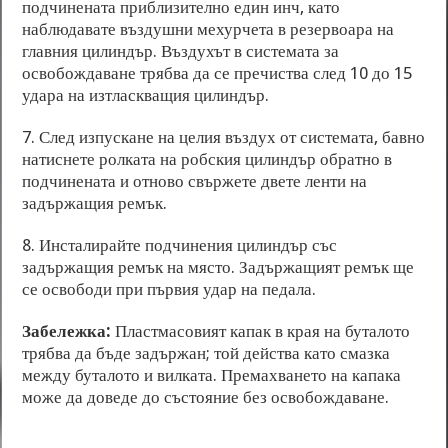
подчинената приблизително един инч, като
наблюдавате въздушни мехурчета в резервоара на
главния цилиндър. Въздухът в системата за
освобождаване трябва да се пречиства след 10 до 15
удара на изтласкващия цилиндър.
7. След изпускане на целия въздух от системата, бавно
натиснете ролката на робския цилиндър обратно в
подчинената и отново свържете двете ленти на
задържащия ремък.
8. Инсталирайте подчинения цилиндър със
задържащия ремък на място. Задържащият ремък ще
се освободи при първия удар на педала.
Забележка:
Пластмасовият капак в края на буталото
трябва да бъде задържан; той действа като смазка
между буталото и вилката. Премахването на капака
може да доведе до състояние без освобождаване.