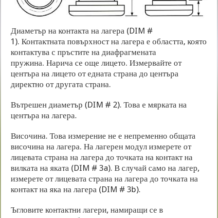
Диаметър на контакта на лагера (DIM #
1). Контактната повърхност на лагера е областта, която
контактува с пръстите на диафрагмената
пружина. Нарича се още лицето. Измервайте от
центъра на лицето от едната страна до центъра
директно от другата страна.
Вътрешен диаметър (DIM # 2). Това е мярката на
центъра на лагера.
Височина. Това измерение не е непременно общата
височина на лагера. На лагерен модул измерете от
лицевата страна на лагера до точката на контакт на
вилката на яката (DIM # 3a). В случай само на лагер,
измерете от лицевата страна на лагера до точката на
контакт на яка на лагера (DIM # 3b).
Ъгловите контактни лагери, намиращи се в