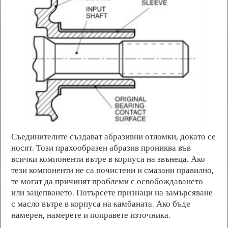
Съединителите създават абразивни отломки, докато се
носят. Този прахообразен абразив прониква във
всички компоненти вътре в корпуса на звънеца. Ако
тези компоненти не са почистени и смазани правилно,
те могат да причинят проблеми с освобождаването
или зацепването. Потърсете признаци на замърсяване
с масло вътре в корпуса на камбаната. Ако бъде
намерен, намерете и поправете източника.