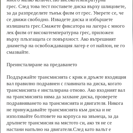
грес. След това тест поставете диска върху шлицовете,
за да разпределите тънък филм от грес. Уверете се, че
се движи свободно. Извадете диска и избършете
излишната грес.Смажете фиксатора на лагера с много
лек филм от високотемпературна грес, приложен
върху плъзгащата се повърхност. Ако вътрешният
диаметър на освобождаващия лагер е от найлон, не го
смазвайте.
Преинсталиране на предаването
Поддържайте трансмисията с крик и дръжте входящия
вал правилно подравнен с главината на диска, когато
трансмисията е инсталирана отново. Ако входният вал
на трансмисията няма да захване диска, проверете
подравняването на трансмисията и двигателя. Никога
не принуждавайте трансмисията към диска и не
използвайте болтовете на корпуса на звънеца, за да
дръпнете трансмисия на мястото си, ако тя не се
настани напълно на двигателя.След като валът е