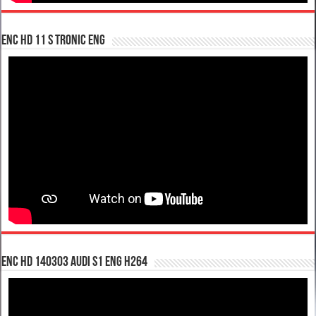
enc hd 11 S tronic ENG
enc hd 140303 Audi S1 ENG H264