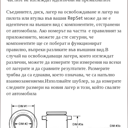
Съединител, диск, лагер на освобождаване и лагер на
пилота или втулка във вашия RepSet може да не е
идентичен на външен вид с компонентите, отстранени
от автомобила. Ако номерът на частта е правилният за
приложението, можете да сте сигурни, че
компонентите ще се поберат и функционират
правилно, въпреки разликите във външния вид.В
случай на освобождаващи лагери, които изглеждат
различни, можете да измерите три измерения на всеки
от лагерите и да сравните резултатите. Размерите
трябва да са еднакви, което означава, че са напълно
взаимозаменяеми.Използвайте шублер, за да измерите
следните размери на новия лагер и този, който сваляте
от автомобила