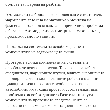
болтове за повреда на резбата.
Ако моделът на болта на коляновия вал е симетричен,
маркирайте връзката на маховика и монтажа на
фланеца на коляновия вал, за да премахнете проблема
с баланса. Ако моделът е асиметричен, маховикът ще
продължи само по един път.
Проверка на системата за освобождаване и
компонентите на задвижващата линия
Проверете всички компоненти на системата и
освободете всички износени. Това включва кабела на
съединителя, шарнирните втулки, вилката, шарнирната
шарнирна вилка и хидравличните робски и главните
цилиндри. Тази проверка е особено важна, ако
автомобилът има голям пробег и собственикът има
проблеми с освобождаването.Разгледайте други
компоненти на превозното средство, които са
износени по време на експлоатационния живот на