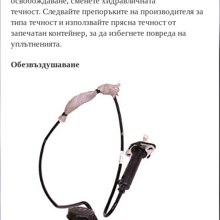
освобождаване, сменете хидравличната
течност. Следвайте препоръките на производителя за
типа течност и използвайте прясна течност от
запечатан контейнер, за да избегнете повреда на
уплътненията.
Обезвъздушаване