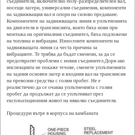
съединителя, включително полу-разпределителен вал,
носещи лагери, универсални съединения, компоненти
на задвижващия вал и опори на силово предаване.
Компонентите на задвижващата линия и уплътненията
на двигателя и трансмисията, които бяха нови при
монтажа на оригиналния съединител, бяха подложени
на топлина и вибрации. Износените компоненти на
задвижващата линия са честа причина за
вибрациите. Те трябва да бъдат сменени, за да се
предотвратят проблеми с новия съединител.Дори ако
инспекцията не покаже течове, сменете уплътненията
на задния основен лагер и входния вал на трансмисия
на превозни средства с голям пробег. Не е
реалистично да се очаква уплътненията с голям
пробег да продължат да се уплътняват през
експлоатационния живот на няколко съединителя.
Процедури вътре в корпуса на камбаната