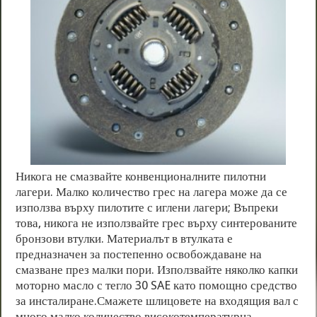
Никога не смазвайте конвенционалните пилотни
лагери. Малко количество грес на лагера може да се
използва върху пилотите с иглени лагери; Въпреки
това, никога не използвайте грес върху синтерованите
бронзови втулки. Материалът в втулката е
предназначен за постепенно освобождаване на
смазване през малки пори. Използвайте няколко капки
моторно масло с тегло 30 SAE като помощно средство
за инсталиране.Смажете шлицовете на входящия вал с
много малко количество високотемпературна