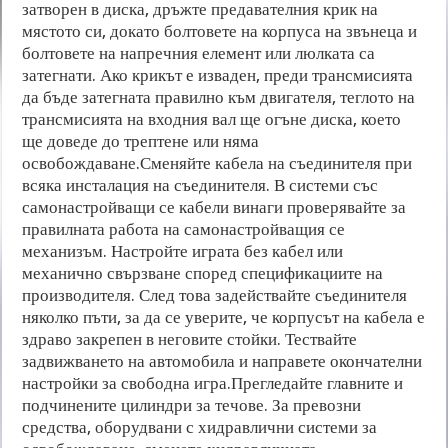
затворен в диска, дръжте предавателния крик на
мястото си, докато болтовете на корпуса на звънеца и
болтовете на напречния елемент или люлката са
затегнати. Ако крикът е изваден, преди трансмисията
да бъде затегната правилно към двигателя, теглото на
трансмисията на входния вал ще огъне диска, което
ще доведе до трептене или няма
освобождаване.Сменяйте кабела на съединителя при
всяка инсталация на съединителя. В системи със
самонастройващи се кабели винаги проверявайте за
правилната работа на самонастройващия се
механизъм. Настройте играта без кабел или
механично свързване според спецификациите на
производителя. След това задействайте съединителя
няколко пъти, за да се уверите, че корпусът на кабела е
здраво закрепен в неговите стойки. Тествайте
задвижването на автомобила и направете окончателни
настройки за свободна игра.Прегледайте главните и
подчинените цилиндри за течове. За превозни
средства, оборудвани с хидравлични системи за