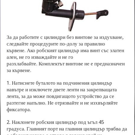
За да работите с цилиндри без винтове за издухване,
следвайте процедурите по-долу за правилно
кървене. Ако робският цилиндър има винт със златен
ален, не го изваждайте и не го
разхлабвайте. Комплектът винтове не е предназначен
за кървене.
1. Натиснете буталото на подчинения цилиндър
навътре и изключете двете ленти на закрепващата
лента, за да може повдигащото устройство да се
разтегне напълно. Не отрязвайте и не изхвърляйте
фиксатора.
2. Наклонете робския цилиндър под ъгъл 45
градуса. Главният порт на главния цилиндър трябва да