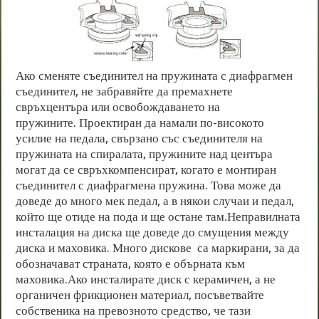
Ако сменяте съединител на пружината с диафрагмен
съединител, не забравяйте да премахнете
свръхцентъра или освобождаването на
пружините. Проектиран да намали по-високото
усилие на педала, свързано със съединителя на
пружината на спиралата, пружините над центъра
могат да се свръхкомпенсират, когато е монтиран
съединител с диафрагмена пружина. Това може да
доведе до много мек педал, а в някои случаи и педал,
който ще отиде на пода и ще остане там.Неправилната
инсталация на диска ще доведе до смущения между
диска и маховика. Много дискове са маркирани, за да
обозначават страната, която е обърната към
маховика.Ако инсталирате диск с керамичен, а не
органичен фрикционен материал, посъветвайте
собственика на превозното средство, че тази