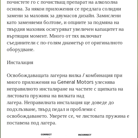
почистете го с почистващ препарат на алкохолна
основа. За някои приложения се предлага солидни
замени за маховик за двумасов дизайн. Замислени
като заменяеми болтове, и опциите за подмяна на
твърдия маховик осигуряват увеличен капацитет на
въртящия момент. Много от тях включват
съединители с по-голям диаметър от оригиналното
оборудване.
Инсталация
Освобождаващата лагерна вилка / комбинация при
много приложения на General Motors улеснява
неправилното инсталиране на частите с щипката на
листовата пружина на вилката над
лагера. Неправилната инсталация ще доведе до
подхлъзване, твърд педал и проблеми с
освобождаването. Уверете се, че листовата пружина е
поставена под лагера.