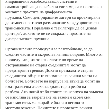
хидравлични освобождаващи системи и
самонастройващи се кабелни системи, са в постоянен
контакт с пръстите на диафрагмената
пружина. Самоцентриращите лагери са проектирани
да компенсират леко разминаване между двигателя и
трансмисията. Нормално е тези лагери да са „извън
центъра“, докато те не се свържат с пръстите на
диафрагмената пружина.
Организирайте процедури за разглобяване, за да
следите частите и скоростта на инсталиране. Много от
процедурите, които използвате по време на
отстраняване на стария съединител, могат да
предотвратят грешки. Докато премахвате стария
съединител, обърнете внимание на всички места на
болтовете. Болтовете на корпуса на звънеца могат да
имат различна дължина, диаметър и резби на
резбата. Ако някой от болтовете на корпуса на звънеца
се използва за закрепване на заземен кабел към
трансмисията, маркирайте болта и неговото
местоположение. Почистете и проверете всички