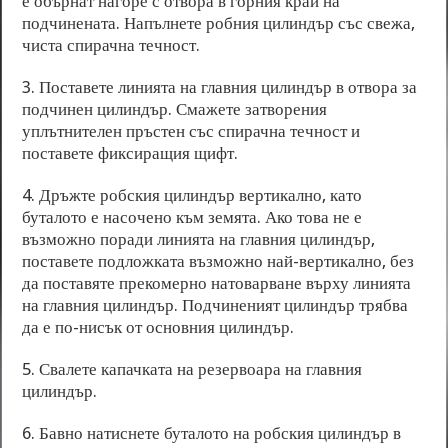
е обърнат нагоре с отвора в горния край на
подчинената. Напълнете робния цилиндър със свежа,
чиста спирачна течност.
3. Поставете линията на главния цилиндър в отвора за
подчинен цилиндър. Смажете затворения
уплътнителен пръстен със спирачна течност и
поставете фиксиращия щифт.
4. Дръжте робския цилиндър вертикално, като
буталото е насочено към земята. Ако това не е
възможно поради линията на главния цилиндър,
поставете подложката възможно най-вертикално, без
да поставяте прекомерно натоварване върху линията
на главния цилиндър. Подчиненият цилиндър трябва
да е по-нисък от основния цилиндър.
5. Свалете капачката на резервоара на главния
цилиндър.
6. Бавно натиснете буталото на робския цилиндър в