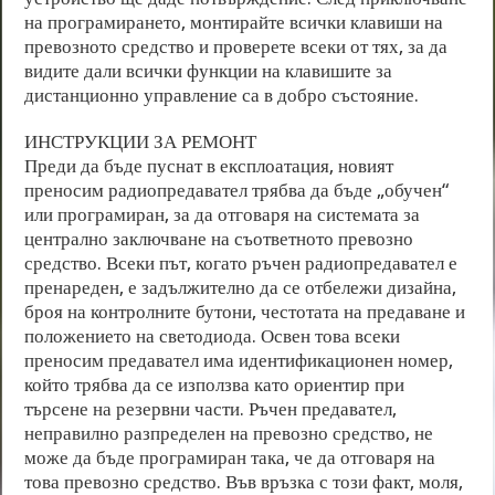
на програмирането, монтирайте всички клавиши на
превозното средство и проверете всеки от тях, за да
видите дали всички функции на клавишите за
дистанционно управление са в добро състояние.
ИНСТРУКЦИИ ЗА РЕМОНТ
Преди да бъде пуснат в експлоатация, новият
преносим радиопредавател трябва да бъде „обучен“
или програмиран, за да отговаря на системата за
централно заключване на съответното превозно
средство. Всеки път, когато ръчен радиопредавател е
пренареден, е задължително да се отбележи дизайна,
броя на контролните бутони, честотата на предаване и
положението на светодиода. Освен това всеки
преносим предавател има идентификационен номер,
който трябва да се използва като ориентир при
търсене на резервни части. Ръчен предавател,
неправилно разпределен на превозно средство, не
може да бъде програмиран така, че да отговаря на
това превозно средство. Във връзка с този факт, моля,