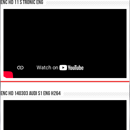
enc hd 11 S tronic ENG
enc hd 140303 Audi S1 ENG H264