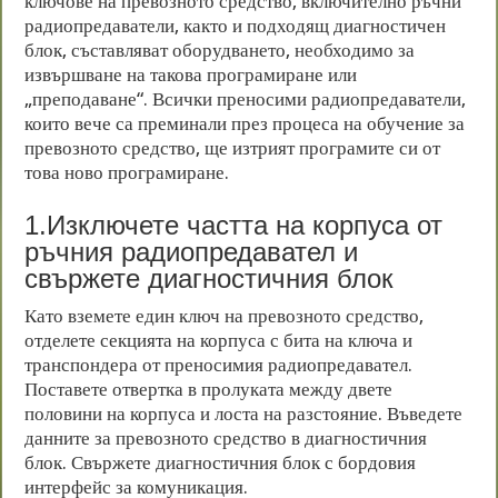
ключове на превозното средство, включително ръчни
радиопредаватели, както и подходящ диагностичен
блок, съставляват оборудването, необходимо за
извършване на такова програмиране или
„преподаване“. Всички преносими радиопредаватели,
които вече са преминали през процеса на обучение за
превозното средство, ще изтрият програмите си от
това ново програмиране.
1.Изключете частта на корпуса от
ръчния радиопредавател и
свържете диагностичния блок
Като вземете един ключ на превозното средство,
отделете секцията на корпуса с бита на ключа и
транспондера от преносимия радиопредавател.
Поставете отвертка в пролуката между двете
половини на корпуса и лоста на разстояние. Въведете
данните за превозното средство в диагностичния
блок. Свържете диагностичния блок с бордовия
интерфейс за комуникация.