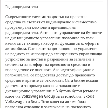
Радиопредаватели
Съвременните системи за достъп на превозни
средства се състоят от индивидуално и съвместимо
програмирани ключове и приемници на
радиопредаватели. Активното управление на бутоните
на дистанционното управление позволява по този
начин да се активира набор от функции за комфорт в
автомобила. Сигналите за дистанционно управление
на радиото се изпращат до електронното управляващо
устройство за достъп и разрешение за запалване в
системата за комфорт на превозното средство и
впоследствие се оценяват. Ако идентификацията е
положителна, се предоставя достъп до превозното
средство и вратите се отключват. Сега бихме искали
да вземем за пример ключа за запалване с
дистанционно управление с 3 бутона бутон (сгъваем
ключ) на Volkswagen Group за автомобила, Skoda,
Volkswagen и Seat. Този ключ на автомобила
позволява отваряне и заключване на превозното