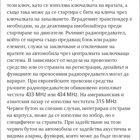
този ключ, като се използва ключалката на вратата, а
също така може да се стартира с бита на ключа чрез
ключалката на запалването. Вграденият транспондер е
необходим, за да деактивира имобилайзера преди
стартиране на двигателя. Ръчният радиопредавател,
който се нарича също предаващ блок или радио
елемент, служи за заключване и отключване на
вратите на автомобила чрез централната заключваща
система. В зависимост от модела на превозното
средство или от страната на регистрация, дизайнът и
функциите на преносимия радиопредавател могат да
варират. При европейските превозни средства
ръчните радиопредаватели обикновено използват
честота 433 MHz или 434 MHz. На американския и
азиатския пазар се използва честотата 315 MHz.
Червен бутон за спешни случаи, интегриран отстрани
на корпуса, може да се използва по избор, но е
специфичен за страната. При задействане на този
червен бутон на автомобила се задейства акустична и
видима аларма, функция, която може да бъде полезна