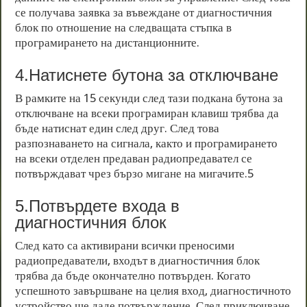
се получава заявка за въвеждане от диагностичния
блок по отношение на следващата стъпка в
програмирането на дистанционните.
4.Натиснете бутона за отключване
В рамките на 15 секунди след тази подкана бутона за
отключване на всеки програмиран клавиш трябва да
бъде натиснат един след друг. След това
разпознаването на сигнала, както и програмирането
на всеки отделен предаван радиопредавател се
потвърждават чрез бързо мигане на мигачите.
5
5.Потвърдете входа в
диагностичния блок
След като са активирани всички преносими
радиопредаватели, входът в диагностичния блок
трябва да бъде окончателно потвърден. Когато
успешното завършване на целия вход, диагностичното
устройство ще даде потвърждение. След приключване