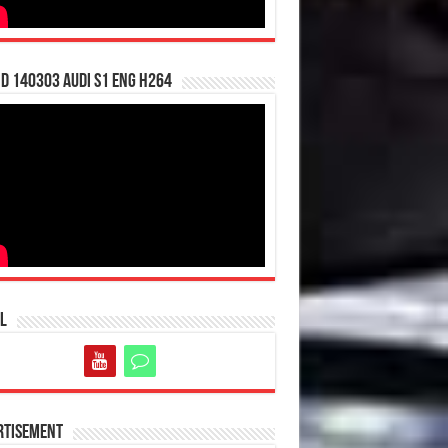
d 140303 Audi S1 ENG H264
l
rtisement