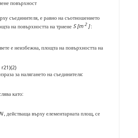
иене повърхност
рху съединителя, е равно на съотношението
2
ощта на повърхността на триене
S [m
]
:
вете е неизбежна, площта на повърхността на
–
r
2
1
)
(2)
 израза за налягането на съединителя:
лява като:
N
, действаща върху елементарната площ, се