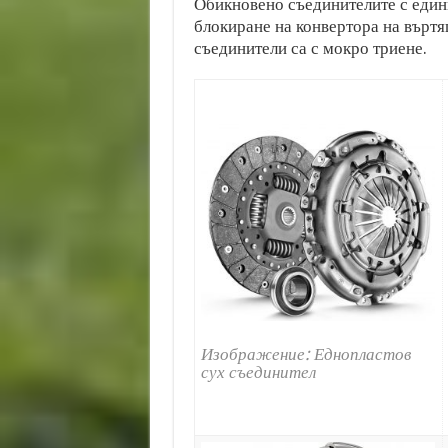
Обикновено съединителите с едини
блокиране на конвертора на въртя
съединители са с мокро триене.
Изображение: Еднопластов
сух съединител