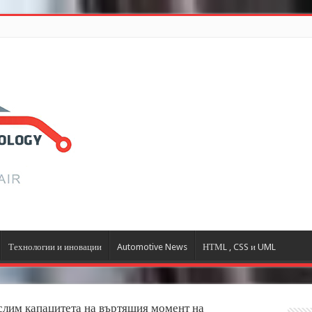
Технологии и иновации
Automotive News
НТМL , CSS и UML
слим капацитета на въртящия момент на