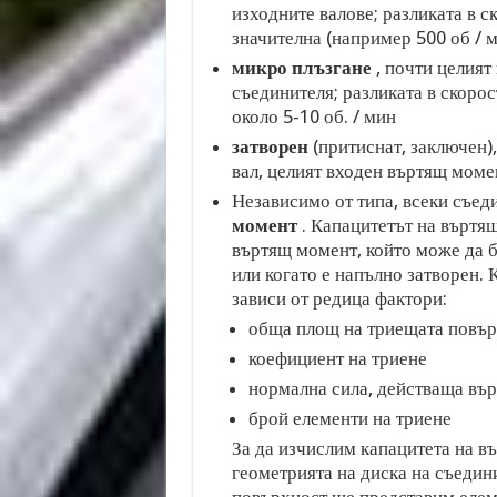
изходните валове; разликата в с
значителна (например 500 об / 
микро плъзгане
, почти целият
съединителя; разликата в скорос
около 5-10 об. / мин
затворен
(притиснат, заключен)
вал, целият входен въртящ моме
Независимо от типа, всеки съед
момент
. Капацитетът на въртя
въртящ момент, който може да б
или когато е напълно затворен.
зависи от редица фактори:
обща площ на триещата повър
коефициент на триене
нормална сила, действаща въ
брой елементи на триене
За да изчислим капацитета на в
геометрията на диска на съедини
повърхност ще представим еле