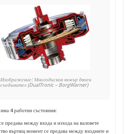
Изображение: Многодисков мокър двоен
съединител (DualTronic – BorgWarner)
има 4 работни състояния:
се предава между входа и изхода на валовете
ство въртящ момент се предава между входните и