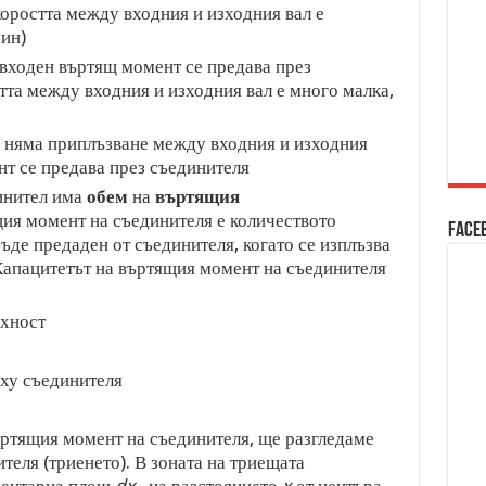
коростта между входния и изходния вал е
мин)
 входен въртящ момент се предава през
тта между входния и изходния вал е много малка,
, няма приплъзване между входния и изходния
нт се предава през съединителя
инител има
обем
на
въртящия
щия момент на съединителя е количеството
Face
ъде предаден от съединителя, когато се изплъзва
 Капацитетът на въртящия момент на съединителя
хност
рху съединителя
ъртящия момент на съединителя, ще разгледаме
теля (триенето). В зоната на триещата
ментарна площ
dx
, на разстоянието
x
от центъра.