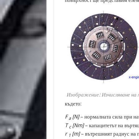
Изображение: Изчисляване на
където:
F
[N]
– нормалната сила при на
a
T
[Nm]
– капацитетът на въртя
c
r
[m]
– вътрешният радиус на 
1