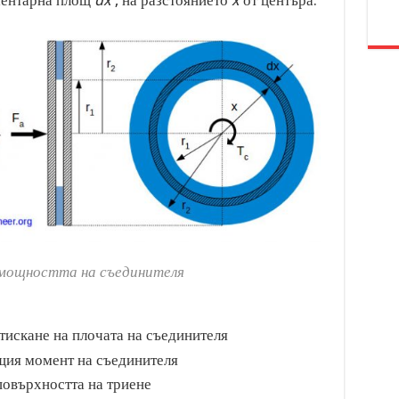
 мощността на съединителя
тискане на плочата на съединителя
щия момент на съединителя
повърхността на триене