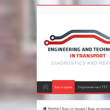
Как се прави
Теоретична част ТТТ
Home
/
Как се прави
/
Как да изчи