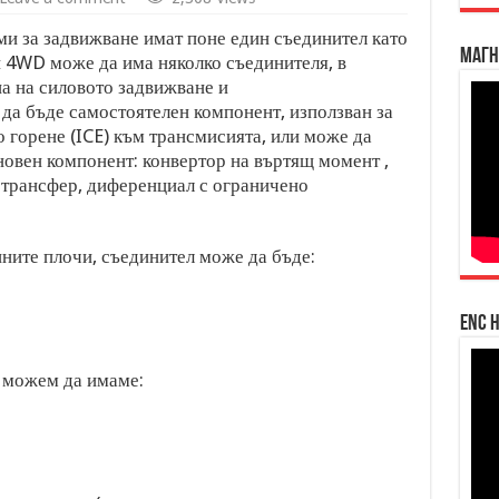
и за задвижване имат поне един съединител като
Магн
4WD може да има няколко съединителя, в
па на силовото задвижване и
да бъде самостоятелен компонент, използван за
о горене (ICE) към трансмисията, или може да
овен компонент: конвертор на въртящ момент ,
 трансфер, диференциал с ограничено
ните плочи, съединител може да бъде:
enc h
, можем да имаме: