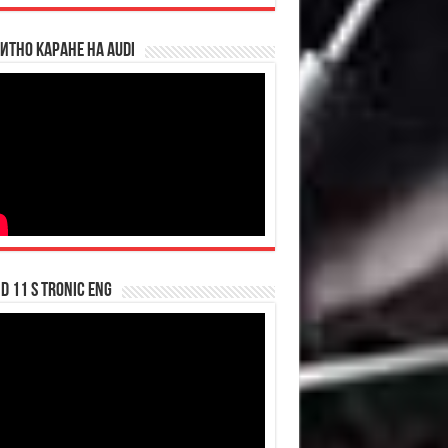
итно каране на Audi
d 11 S tronic ENG