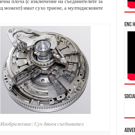
чна плоча (с изключение на съединителите за
щ момент) имат сухо триене, а мултидисковите
enc h
Socia
Изображение: Сух двоен съединител
Adve