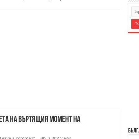
ета на въртящия момент на
БЪЛГ
Leave a comment
2,308 Views