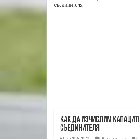
съединителя
Как да изчислим капацит
съединителя
17/03/2020
Как се прави