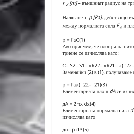
r
[m]
– външният радиус на тр
2
Налягането
p [Pa],
действащо въ
между нормалната сила
F
и пл
a
p
=
F
а
С
(1)
Ако приемем, че площта на нито
триене се изчислява като:
С
=
S
2
–
S
1
=
π
R
2
2
–
π
R
2
1
=
π
(
r
2
2
Заменяйки (2) в (1), получаваме
p
=
F
а
π
(
r
2
2
–
r
2
1
)
(3)
Елементарната площ
dA
се изчис
д
A
=
2
π
x
d
х
(4)
Елементарната нормална сила
d
изчислява като:
д
н
=
p
d
А
(5)