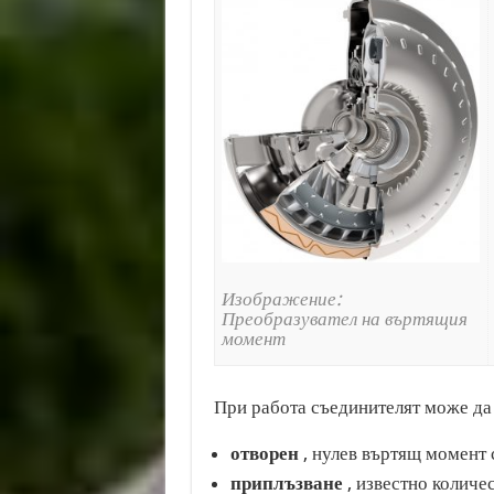
Изображение:
Преобразувател на въртящия
момент
При работа съединителят може да 
отворен
, нулев въртящ момент 
приплъзване
, известно количе