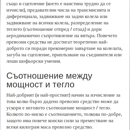
също и сцепление (което е наистина трудно да се
изчисли), предавателни числа на трансмисията и
диференциала, задвижване на задни колела или
задвижване на всички колела, разпределение на
теглото (съотношение отпред / отзад) и дори
аеродинамично съпротивление на вятъра. Повечето
превозни средства не достигат теоретично най-
доброто си поради прекомерно завъртане на колелата,
загуба на сцепление, приплъзване на съединителя или
лоши шофьорски умения.
Съотношение между
мощност и тегло
Най-добрият (и най-простият) начин за изчисление за
това колко бързо дадено превозно средство може да
ускори е неговото съотношение мощност / тегло.
Колкото по-ниско е съотношението, толкова по-добре,
защото има повече конски сили за преместване на
всеки килограм маса превозно средство.