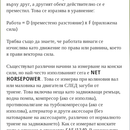
върху друг, а другият обект действително се е
преместил. Това се изразява в уравнение:
Работа = D (преместено разстояние) x F (приложена
сила)
Трябва също да знаете, че работата винаги се
изчислява като движение по права или равнина, което
я прави векторна сила.
Съществуват различни начини за измерване на конски
сили, но най-често използваният сега е
NET
HORSEPOWER
. Това се измерва при коляновия вал
или маховика на двигателя СЛЕД загуби от
триене. Това включва неща като задвижващи ремъци,
водна помпа, компресор (ако се използва),
противоналягане на турбокомпресора (ако се
използва), алтернатор и други аксесоари (без
натоварване на аксесоарите, различно от нормалното
триене на задвижването). Как се измерват конските