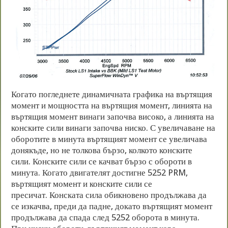
Когато погледнете динамичната графика на въртящия
момент и мощността на въртящия момент, линията на
въртящия момент винаги започва високо, а линията на
конските сили винаги започва ниско. С увеличаване на
оборотите в минута въртящият момент се увеличава
донякъде, но не толкова бързо, колкото конските
сили. Конските сили се качват бързо с обороти в
минута. Когато двигателят достигне 5252 PRM,
въртящият момент и конските сили се
пресичат. Конската сила обикновено продължава да
се изкачва, преди да падне, докато въртящият момент
продължава да спада след 5252 оборота в минута.