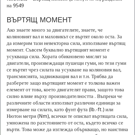
на 9549
ВЪРТЯЩ МОМЕНТ
Ако знаете много за двигателите, знаете, че
коляновият вал и маховикът се въртят около оста. За
да измерим тази невекторна сила, използваме въртящ
момент. Съвсем буквално въртящият момент е
усукваща сила. Хората обикновено мислят за
двигатели, произвеждащи пушещи гуми, но тези гуми
се въртят чрез силата на усукване на коляновия вал,
трансмисията, задвижващия вал и т.н. Трябва да
разберете защо въртящият момент е толкова важен
елемент от това, което двигателят прави, защото това
силно влияе върху производителността . Въпреки че
различните области използват различни единици за
измерване на силата, като фунт фута (lb.-ft.) или
Нютон метри (Nm), всички те описват въртящата сила,
умножена по разстоянието от оста, където всичко се
върти. Това може да изглежда объркващо, но наистина