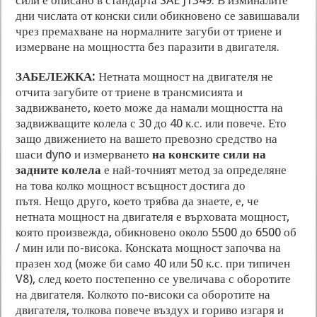
сили е описано в стандарта SAE J1349. В изминалите
дни числата от конски сили обикновено се завишавали
чрез премахване на нормалните загуби от триене и
измерване на мощността без паразити в двигателя.
ЗАБЕЛЕЖКА:
Нетната мощност на двигателя не
отчита загубите от триене в трансмисията и
задвижването, което може да намали мощността на
задвижващите колела с 30 до 40 к.с. или повече. Ето
защо движението на вашето превозно средство на
шаси dyno и измерването
на конските сили на
задните колела
е най-точният метод за определяне
на това колко мощност всъщност достига до
пътя. Нещо друго, което трябва да знаете, е, че
нетната мощност на двигателя е върховата мощност,
която произвежда, обикновено около 5500 до 6500 об
/ мин или по-висока. Конската мощност започва на
празен ход (може би само 40 или 50 к.с. при типичен
V8), след което постепенно се увеличава с оборотите
на двигателя. Колкото по-високи са оборотите на
двигателя, толкова повече въздух и гориво изгаря и