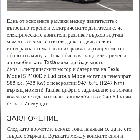
Една от основните разлики между двигателите с
вътрешно горене и електрическите двигатели е, че
електрическите двигатели развиват върхов въртящ
момент от самото начало, докато двигателят с
интегрална схема бавно изгражда въртящ момент с
обороти в минута. Това обяснява защо електрически
автомобил като Tesla може да бъде много
бърз. Електрическият мотор и батерията на Tesla
Model S P100D с Ludicrous Mode могат да генерират
588 к.с. (438 Kw) с невероятни 947 lb.ft. (1247 Nm)
въртящ момент! Такива цифри с задвижване на всички
колела могат да изтласкат автомобила от 0 до 60 мили
/ ч за 2.7 секунди.
ЗАКЛЮЧЕНИЕ
След като прочетете всичко това, надявам се да не сте
твърде объркани. Връзката между конските сили и