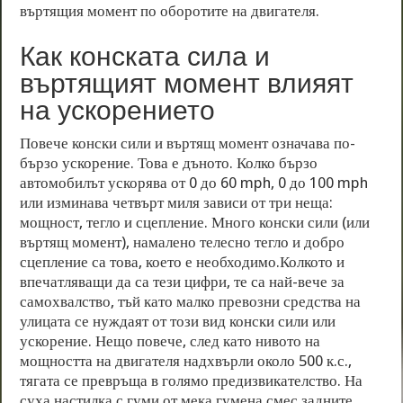
въртящия момент по оборотите на двигателя.
Как конската сила и
въртящият момент влияят
на ускорението
Повече конски сили и въртящ момент означава по-
бързо ускорение. Това е дъното. Колко бързо
автомобилът ускорява от 0 до 60 mph, 0 до 100 mph
или изминава четвърт миля зависи от три неща:
мощност, тегло и сцепление. Много конски сили (или
въртящ момент), намалено телесно тегло и добро
сцепление са това, което е необходимо.Колкото и
впечатляващи да са тези цифри, те са най-вече за
самохвалство, тъй като малко превозни средства на
улицата се нуждаят от този вид конски сили или
ускорение. Нещо повече, след като нивото на
мощността на двигателя надхвърли около 500 к.с.,
тягата се превръща в голямо предизвикателство. На
суха настилка с гуми от мека гумена смес задните