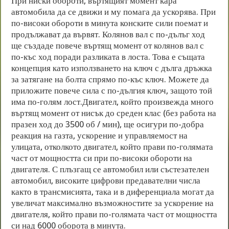
При ниски обороти, въртящият момент кара
автомобила да се движи и му помага да ускорява. При
по-високи обороти в минута конските сили поемат и
продължават да вървят. Колянов вал с по-дълъг ход
ще създаде повече въртящ момент от колянов вал с
по-къс ход поради разликата в лоста. Това е същата
концепция като използването на ключ с дълга дръжка
за затягане на болта спрямо по-къс ключ. Можете да
приложите повече сила с по-дългия ключ, защото той
има по-голям лост.Двигател, който произвежда много
въртящ момент от нисък до среден клас (без работа на
празен ход до 3500 об / мин), ще осигури по-добра
реакция на газта, ускорение и управляемост на
улицата, отколкото двигател, който прави по-голямата
част от мощността си при по-високи обороти на
двигателя. С плъзгащ се автомобил или състезателен
автомобил, високите цифрови предавателни числа
както в трансмисията, така и в диференциала могат да
увеличат максимално възможностите за ускорение на
двигателя, който прави по-голямата част от мощността
си над 6000 оборота в минута.