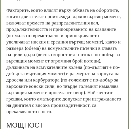
Факторите, които влияят върху обхвата на оборотите,
когато двигателят произвежда върхов въртящ момент,
включват времето на разпределителния вал,
продължителността и припокриването на клапаните
(по-малкото времетраене и припокриването
увеличават ниския и средния въртящ момент), както и
размера (обема) на всмукателните пътечки в главата
на цилиндъра (висок скоростният поток е по-добър за
въртящия момент от огромния брой потоци),
дължината на всмукателните колела (по-дългият е по-
добър за въртящия момент) и размерът на корпуса на
дросела или карбуратора (по-големият е по-добър за
върховите конски сили, но твърде големият намалява
въртящия момент и дросела отговор). Най-честите
грешки, които аматьорите допускат при изграждането
на двигател с висока производителност, са
прекаляването с него.
МОЩНОСТ