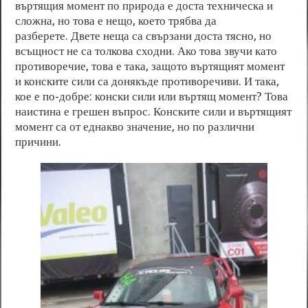
въртящия момент по природа е доста техническа и
сложна, но това е нещо, което трябва да
разберете. Двете неща са свързани доста тясно, но
всъщност не са толкова сходни. Ако това звучи като
противоречие, това е така, защото въртящият момент
и конските сили са донякъде противоречиви. И така,
кое е по-добре: конски сили или въртящ момент? Това
наистина е грешен въпрос. Конските сили и въртящият
момент са от еднакво значение, но по различни
причини.