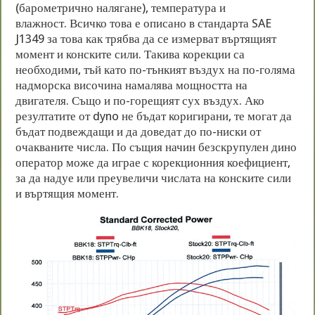
(барометрично налягане), температура и
влажност. Всичко това е описано в стандарта SAE
J1349 за това как трябва да се измерват въртящият
момент и конските сили. Такива корекции са
необходими, тъй като по-тънкият въздух на по-голяма
надморска височина намалява мощността на
двигателя. Също и по-горещият сух въздух. Ако
резултатите от dyno не бъдат коригирани, те могат да
бъдат подвеждащи и да доведат до по-ниски от
очакваните числа. По същия начин безскрупулен дино
оператор може да играе с корекционния коефициент,
за да надуе или преувеличи числата на конските сили
и въртящия момент.