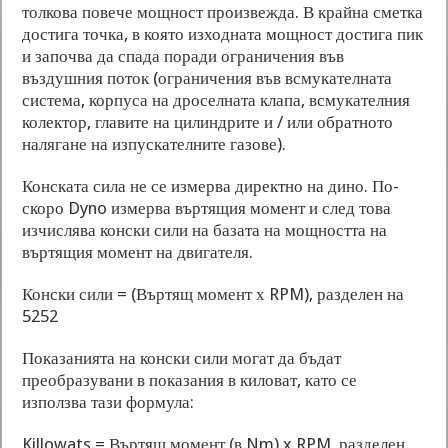
толкова повече мощност произвежда. В крайна сметка
достига точка, в която изходната мощност достига пик
и започва да спада поради ограничения във
въздушния поток (ограничения във всмукателната
система, корпуса на дроселната клапа, всмукателния
колектор, главите на цилиндрите и / или обратното
налягане на изпускателните газове).
Конската сила не се измерва директно на дино. По-
скоро Dyno измерва въртящия момент и след това
изчислява конски сили на базата на мощността на
въртящия момент на двигателя.
Конски сили = (Въртящ момент х RPM), разделен на
5252
Показанията на конски сили могат да бъдат
преобразувани в показания в киловат, като се
използва тази формула:
Killowats = Въртящ момент (в Nm) x RPM, разделен