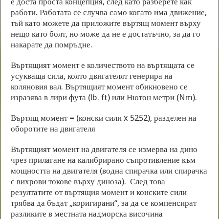
е доста проста концепция, след като разберете как
работи. Работата се случва само когато има движение,
тъй като можете да приложите въртящ момент върху
нещо като болт, но може да не е достатъчно, за да го
накарате да помръдне.
Въртящият момент е количеството на въртящата се
усукваща сила, която двигателят генерира на
коляновия вал. Въртящият момент обикновено се
изразява в лири фута (lb. ft) или Нютон метри (Nm).
Въртящ момент = (конски сили x 5252), разделен на
оборотите на двигателя
Въртящият момент на двигателя се измерва на дино
чрез прилагане на калибрирано съпротивление към
мощността на двигателя (водна спирачка или спирачка
с вихрови токове върху диноза). След това
резултатите от въртящия момент и конските сили
трябва да бъдат „коригирани“, за да се компенсират
разликите в местната надморска височина