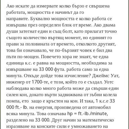
Ако искате да измервате колко бързо е свършена
работата, мощността е начинът да го
направите. Буквално мощността е колко работа се
извършва през определен блок от време. Ако двама
души затегнат един и същ болт, като прилагат точно
същото количество въртящ момент, но единият го
прави за половината от времето, отколкото другият,
това би означавало, че по-бързият човек е бил два
пъти по-мощен. Повечето хора не знаят, че една
единица к.с. е равна на мощността, необходима за
извършване на 33 000 фута. работа само за една
минута. Откъде дойде това изчисление? Джеймс Уат,
инженер от 1700-те, е този, който го е създал. Уотс
наблюдава колко много работа може да свърши един
силен кон, докато върти задвижвана от зъбни колела
помпа, ето защо е кръстен на кон. И така, 1 к.с.е 33
000 ft.- lb. на енергия, произведена от автомобил
всяка минута. Това означава hp = ft.-lb./minute,
разделено на 33 000. Друг начин за математическо
изразяване на конските сили е умножаването на