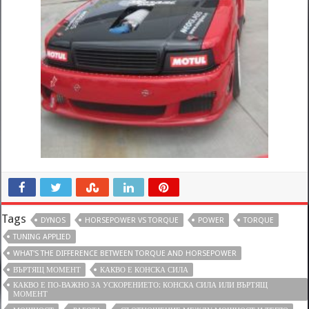
Tags
DYNOS
HORSEPOWER VS TORQUE
POWER
TORQUE
TUNING APPLIED
WHAT'S THE DIFFERENCE BETWEEN TORQUE AND HORSEPOWER
ВЪРТЯЩ МОМЕНТ
КАКВО Е КОНСКА СИЛА
КАКВО Е ПО-ВАЖНО ЗА УСКОРЕНИЕТО: КОНСКА СИЛА ИЛИ ВЪРТЯЩ
МОМЕНТ