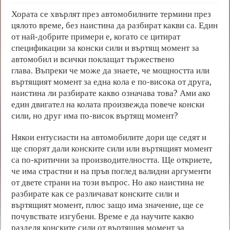
Хората се хвърлят през автомобилните термини през
цялото време, без наистина да разбират какви са. Един
от най-добрите примери е, когато се цитират
спецификации за конски сили и въртящ момент за
автомобил и всички поклащат тържествено
глава. Въпреки че може да знаете, че мощността или
въртящият момент за една кола е по-висока от друга,
наистина ли разбирате какво означава това? Ами ако
един двигател на колата произвежда повече конски
сили, но друг има по-висок въртящ момент?
Някои ентусиасти на автомобилите дори ще седят и
ще спорят дали конските сили или въртящият момент
са по-критични за производителността. Ще откриете,
че има страстни и на пръв поглед валидни аргументи
от двете страни на този въпрос. Но ако наистина не
разбирате как се различават конските сили и
въртящият момент, плюс защо има значение, ще се
почувствате изгубени. Време е да научите какво
разделя конските сили от въртящия момент за