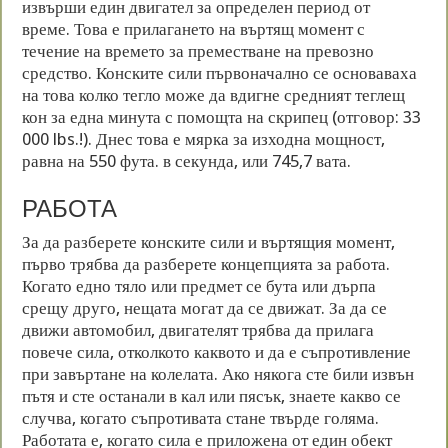
извърши един двигател за определен период от
време. Това е прилагането на въртящ момент с
течение на времето за преместване на превозно
средство. Конските сили първоначално се основаваха
на това колко тегло може да вдигне средният теглещ
кон за една минута с помощта на скрипец (отговор: 33
000 lbs.!). Днес това е мярка за изходна мощност,
равна на 550 фута. в секунда, или 745,7 вата.
РАБОТА
За да разберете конските сили и въртящия момент,
първо трябва да разберете концепцията за работа.
Когато едно тяло или предмет се бута или дърпа
срещу друго, нещата могат да се движат. За да се
движи автомобил, двигателят трябва да прилага
повече сила, отколкото каквото и да е съпротивление
при завъртане на колелата. Ако някога сте били извън
пътя и сте останали в кал или пясък, знаете какво се
случва, когато съпротивата стане твърде голяма.
Работата е, когато сила е приложена от един обект