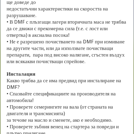
ще доведе до
недостатъчни характеристики на скоростта на
разрушаване.
• В DMF с плъзгащи лагери вторичната маса не трябва
да се движи с прекомерна сила (т.е. с лост или
отвертка) в аксиална посока!
• Не е разрешено почистването на DMF при измиване
на другите части, или да използвате почистващи
препарати, пара под високо налягане, сгъстен въздух
или всякакви почистващи спрейове.
Инсталация
Какво трябва да се има предвид при инсталиране на
DMF?
• Спазвайте спецификациите на производителя на
автомобила!
• Проверете семерингите на вала (от страната на
двигателя и трансмисията)
за течове на масло и сменете, ако е необходимо.
• Проверете зъбния венец на стартера за повреди и
плътно прилягане.