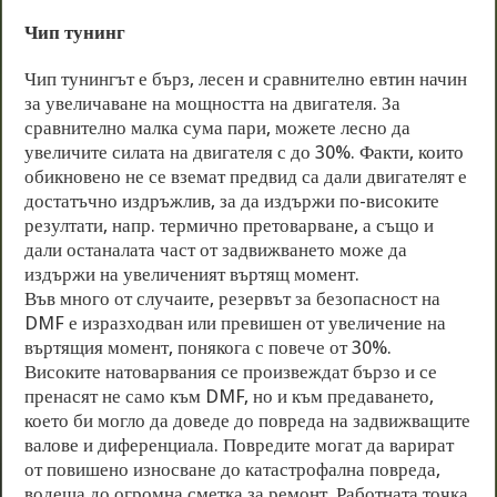
Чип тунинг
Чип тунингът е бърз, лесен и сравнително евтин начин
за увеличаване на мощността на двигателя. За
сравнително малка сума пари, можете лесно да
увеличите силата на двигателя с до 30%. Факти, които
обикновено не се вземат предвид са дали двигателят е
достатъчно издръжлив, за да издържи по-високите
резултати, напр. термично претоварване, а също и
дали останалата част от задвижването може да
издържи на увеличеният въртящ момент.
Във много от случаите, резервът за безопасност на
DMF е изразходван или превишен от увеличение на
въртящия момент, понякога с повече от 30%.
Високите натоварвания се произвеждат бързо и се
пренасят не само към DMF, но и към предаването,
което би могло да доведе до повреда на задвижващите
валове и диференциала. Повредите могат да варират
от повишено износване до катастрофална повреда,
водеща до огромна сметка за ремонт. Работната точка