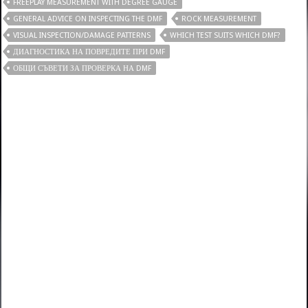
FREEPLAY MEASUREMENT WITH DEGREE GAUGE
GENERAL ADVICE ON INSPECTING THE DMF
ROCK MEASUREMENT
VISUAL INSPECTION/DAMAGE PATTERNS
WHICH TEST SUITS WHICH DMF?
ДИАГНОСТИКА НА ПОВРЕДИТЕ ПРИ DMF
ОБЩИ СЪВЕТИ ЗА ПРОВЕРКА НА DMF