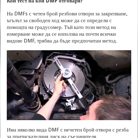
Кой тест на кой DMF отговаря?
На DMFs с четен брой резбови отвори за закрепване,
ъгълът за свободен ход може да се определи с
помощта на градусомер. Тъй като този метод на
измерване може да се използва на почти всички
видове DMF, трябва да бъде предпочитан метод.
Има няколко вида DMF с нечетен брой отвори с резба
за притискателния диск на съединителя.