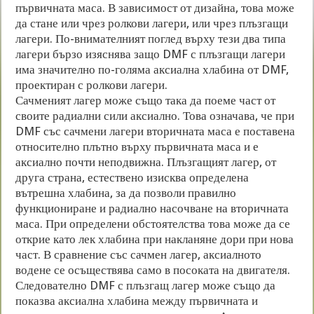
първичната маса. В зависимост от дизайна, това може
да стане или чрез ролкови лагери, или чрез плъзгащи
лагери. По-внимателният поглед върху тези два типа
лагери бързо изяснява защо DMF с плъзгащи лагери
има значително по-голяма аксиална хлабина от DMF,
проектиран с ролкови лагери.
Сачменият лагер може също така да поеме част от
своите радиални сили аксиално. Това означава, че при
DMF със сачмени лагери вторичната маса е поставена
относително плътно върху първичната маса и е
аксиално почти неподвижна. Плъзгащият лагер, от
друга страна, естествено изисква определена
вътрешна хлабина, за да позволи правилно
функциониране и радиално насочване на вторичната
маса. При определени обстоятелства това може да се
открие като лек хлабина при накланяне дори при нова
част. В сравнение със сачмен лагер, аксиалното
водене се осъществява само в посоката на двигателя.
Следователно DMF с плъзгащ лагер може също да
показва аксиална хлабина между първичната и