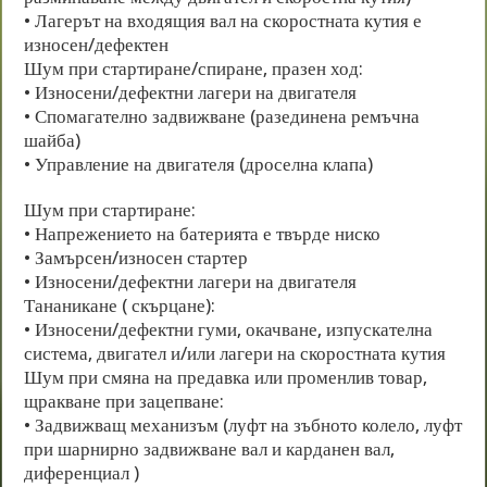
• Лагерът на входящия вал на скоростната кутия е
износен/дефектен
Шум при стартиране/спиране, празен ход:
• Износени/дефектни лагери на двигателя
• Спомагателно задвижване (разединена ремъчна
шайба)
• Управление на двигателя (дроселна клапа)
Шум при стартиране:
• Напрежението на батерията е твърде ниско
• Замърсен/износен стартер
• Износени/дефектни лагери на двигателя
Тананикане ( скърцане):
• Износени/дефектни гуми, окачване, изпускателна
система, двигател и/или лагери на скоростната кутия
Шум при смяна на предавка или променлив товар,
щракване при зацепване:
• Задвижващ механизъм (луфт на зъбното колело, луфт
при шарнирно задвижване вал и карданен вал,
диференциал )