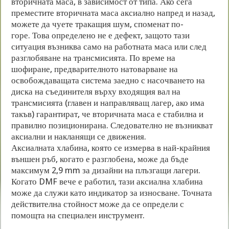
вторичната маса, в зависимост от типа. Ако сега
преместите вторичната маса аксиално напред и назад,
можете да чуете тракащия шум, споменат по-
горе. Това определено не е дефект, защото тази
ситуация възниква само на работната маса или след
разглобяване на трансмисията. По време на
шофиране, предварителното натоварване на
освобождаващата система заедно с насочването на
диска на съединителя върху входящия вал на
трансмисията (главен и направляващ лагер, ако има
такъв) гарантират, че вторичната маса е стабилна и
правилно позиционирана. Следователно не възникват
аксиални и накланящи се движения.
Аксиалната хлабина, която се измерва в най-крайния
външен ръб, когато е разглобена, може да бъде
максимум 2,9 mm за дизайни на плъзгащи лагери.
Когато DMF вече е работил, тази аксиална хлабина
може да служи като индикатор за износване. Точната
действителна стойност може да се определи с
помощта на
специален инструмент.