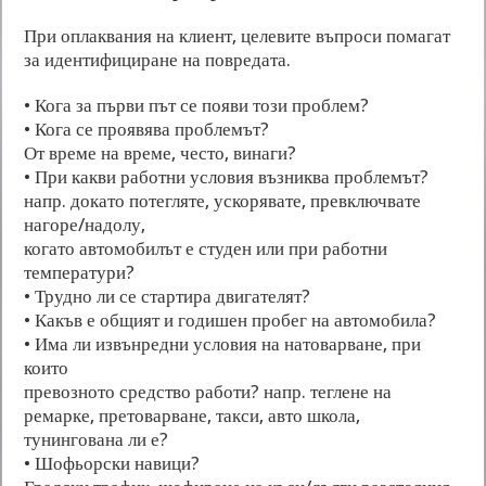
При оплаквания на клиент, целевите въпроси помагат
за идентифициране на повредата.
• Кога за първи път се появи този проблем?
• Кога се проявява проблемът?
От време на време, често, винаги?
• При какви работни условия възниква проблемът?
напр. докато потегляте, ускорявате, превключвате
нагоре/надолу,
когато автомобилът е студен или при работни
температури?
• Трудно ли се стартира двигателят?
• Какъв е общият и годишен пробег на автомобила?
• Има ли извънредни условия на натоварване, при
които
превозното средство работи? напр. теглене на
ремарке, претоварване, такси, авто школа,
тунингована ли е?
• Шофьорски навици?