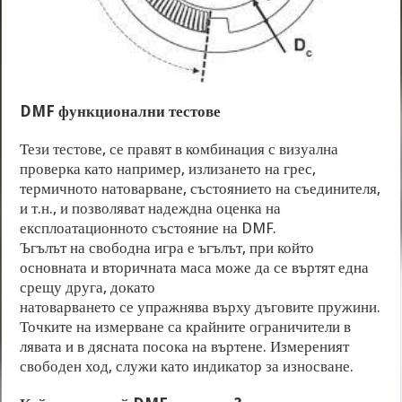
DMF функционални тестове
Тези тестове, се правят в комбинация с визуална
проверка като например, излизането на грес,
термичното натоварване, състоянието на съединителя,
и т.н., и позволяват надеждна оценка на
експлоатационното състояние на DMF.
Ъгълът на свободна игра е ъгълът, при който
основната и вторичната маса може да се въртят една
срещу друга, докато
натоварването се упражнява върху дъговите пружини.
Точките на измерване са крайните ограничители в
лявата и в дясната посока на въртене. Измереният
свободен ход, служи като индикатор за износване.