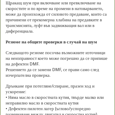
Щракащ шум при включване или превключване на
скоростите и по време на промени в натоварването,
може да произхожда от силовото предаване, които са
причинени от прекомерна хлабина на предавките в
трансмисията, луфт във задвижващия вал или в
диференциала.
Резюме на общите проверки в случай на шум
Следващото резюме посочва възможните източници
на неизправност което може погрешно да се припише
на дефектен DMF.
Решението да се замени DMF, се прави само след
изчерпателна проверка.
Дрънкане при потегляне/спиране, празен ход и
ускорение:
• Няма масло в скоростната кутия, твърде малко или
неправилно масло в скоростната кутия
• Дефектен пилотен лагер (ъглово/успоредно
разминаване между двигател и скоростна кутия)