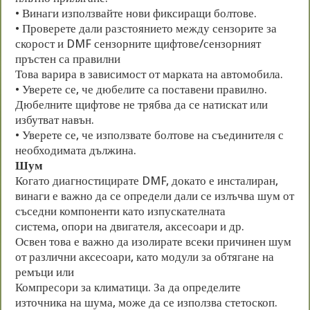
• Винаги използвайте нови фиксиращи болтове.
• Проверете дали разстоянието между сензорите за
скорост и DMF сензорните щифтове/сензорният
пръстен са правилни
Това варира в зависимост от марката на автомобила.
• Уверете се, че дюбелите са поставени правилно.
Дюбелните щифтове не трябва да се натискат или
избутват навън.
• Уверете се, че използвате болтове на съединителя с
необходимата дължина.
Шум
Когато диагностицирате DMF, докато е инсталиран,
винаги е важно да се определи дали се излъчва шум от
съседни компоненти като изпускателната
система, опори на двигателя, аксесоари и др.
Освен това е важно да изолирате всеки причинен шум
от различни аксесоари, като модули за обтягане на
ремъци или
Компресори за климатици. За да определите
източника на шума, може да се използва стетоскоп.