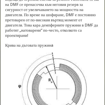
на DMF се пренасочва към неговия резерв за
сигурност от увеличаването на мощността на
двигателя. По време на шофиране, DMF е постоянно
претоварен от по-високия въртящ момент от
двигателя. Това кара демпферните пружини в DMF да
работят „натоварени“ по-често, отколкото са
проектирани!
Крива на дъговата пружинa