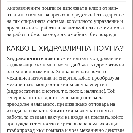
Хидравличните помпи се използват в някои от най-
важните системи за превозни средства. Благодарение
на тях спирачната система, кормилното управление и
други важни за работата на автомобила системи могат
да работят безотказно, а автомобилът без повреди.
КАКВО Е ХИДРАВЛИЧНА ПОМПА?
Хидравличните помпи
се използват в хидравлични
задвижващи системи и могат да бъдат хидростатични
или хидродинамични. Хидравличната помпа е
механичен източник на енергия, който преобразува
механичната мощност в хидравлична енергия
(хидростатична енергия, т.е. поток, налягане). Той
генерира поток с достатъчно мощност, за да
преодолее налягането, предизвикано от товара на
изхода на помпата. Когато хидравличната помпа
работи, тя създава вакуум на входа на помпата, който
принуждава течността от резервоара към входящия
тръбопровод към помпата и чрез механично действие