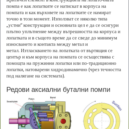
помпа е как лопатките се натискат в корпуса на
помпата и как върховете на лопатките се намират
точно в този момент. Използват се няколко типа
„устни“ конструкции и основната цел е да се осигури
плътно уплътнение между вътрешността на корпуса и
лопатката и в същото време да се сведе до минимум
износването и контакта между метал и
метал. Изтласкването на лопатката от въртящия се
център и към корпуса на помпата се осъществява с
помощта на пружинни лопатки или по-традиционно
лопатки, натоварени хидродинамично (чрез течността
под налягане на системата).
Редови аксиални бутални помпи