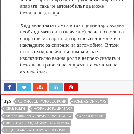
апарати, така че автомобилът да може
безопасно да спре.
Хидравличната помпа в този цилиндър създава
необходимата сила (налягане), за да позволи на
спирачните апарати да притискат дисковете и
накладките за спиране на автомобила. В тази
посока хидравличната помпа играе
изключително важна роля в непрекъснатата и
безотказна работа на спирачната система на
автомобила.
Tags
AUTOMOBILE HYDRAULIC PUMP
AXIAL PISTON PUMPS
GEAR PUMPS
HYDRAULIC PUMP REPAIR
АВТОМОБИЛНА ХИДРАВЛИЧНА ПОМПА.
ЗЪБНИ ПОМПИ
ПРОБЛЕМИ С ХИДРАВЛИЧНАТА ПОМПА
РЕДОВИ АКСИАЛНИ БУТАЛНИ ПОМПИ