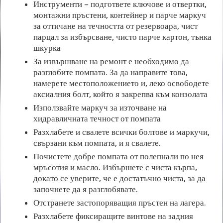
Инструменти – подгответе ключове и отвертки,
монтажни пръстени, контейнер и парче маркуч
за оттичане на течността от резервоара, чист
парцал за избърсване, чисто парче картон, тънка
шкурка
За извършване на ремонт е необходимо да
разглобите помпата. За да направите това,
намерете местоположението и, леко освободете
аксиалния болт, който я закрепва към конзолата
Използвайте маркуч за източване на
хидравличната течност от помпата
Разхлабете и свалете всички болтове и маркучи,
свързани към помпата, и я свалете.
Почистете добре помпата от полепнали по нея
мръсотия и масло. Избършете с чиста кърпа,
докато се уверите, че е достатъчно чиста, за да
започнете да я разглобявате.
Отстранете застопоряващия пръстен на лагера.
Разхлабете фиксиращите винтове на задния