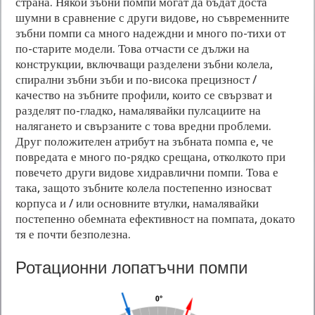
страна. Някои зъбни помпи могат да бъдат доста
шумни в сравнение с други видове, но съвременните
зъбни помпи са много надеждни и много по-тихи от
по-старите модели. Това отчасти се дължи на
конструкции, включващи разделени зъбни колела,
спирални зъбни зъби и по-висока прецизност /
качество на зъбните профили, които се свързват и
разделят по-гладко, намалявайки пулсациите на
налягането и свързаните с това вредни проблеми.
Друг положителен атрибут на зъбната помпа е, че
повредата е много по-рядко срещана, отколкото при
повечето други видове хидравлични помпи. Това е
така, защото зъбните колела постепенно износват
корпуса и / или основните втулки, намалявайки
постепенно обемната ефективност на помпата, докато
тя е почти безполезна.
Ротационни лопатъчни помпи