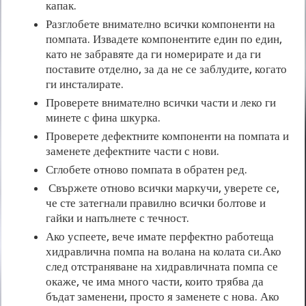
капак.
Разглобете внимателно всички компоненти на
помпата. Извадете компонентите един по един,
като не забравяте да ги номерирате и да ги
поставите отделно, за да не се заблудите, когато
ги инсталирате.
Проверете внимателно всички части и леко ги
минете с фина шкурка.
Проверете дефектните компоненти на помпата и
заменете дефектните части с нови.
Сглобете отново помпата в обратен ред.
Свържете отново всички маркучи, уверете се,
че сте затегнали правилно всички болтове и
гайки и напълнете с течност.
Ако успеете, вече имате перфектно работеща
хидравлична помпа на волана на колата си.Ако
след отстраняване на хидравличната помпа се
окаже, че има много части, които трябва да
бъдат заменени, просто я заменете с нова. Ако