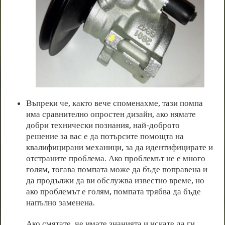
Въпреки че, както вече споменахме, тази помпа
има сравнително опростен дизайн, ако нямате
добри технически познания, най-доброто
решение за вас е да потърсите помощта на
квалифицирани механици, за да идентифицирате и
отстраните проблема. Ако проблемът не е много
голям, тогава помпата може да бъде поправена и
да продължи да ви обслужва известно време, но
ако проблемът е голям, помпата трябва да бъде
напълно заменена.
Ако смятате, че имате знанията и искате да ги