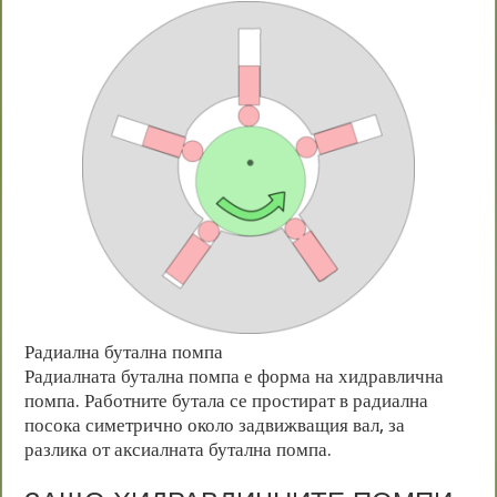
Радиална бутална помпа
Радиалната бутална помпа е форма на хидравлична
помпа. Работните бутала се простират в радиална
посока симетрично около задвижващия вал, за
разлика от аксиалната бутална помпа.