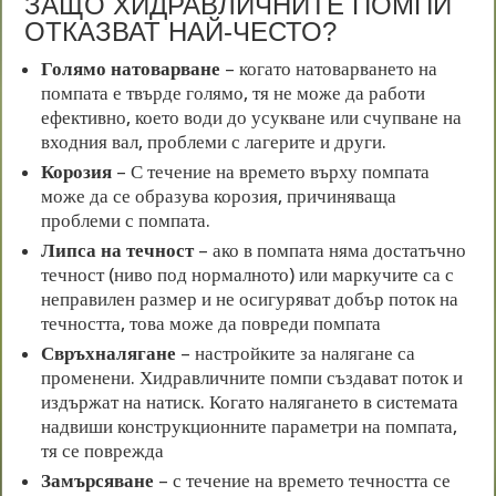
ЗАЩО ХИДРАВЛИЧНИТЕ ПОМПИ
ОТКАЗВАТ НАЙ-ЧЕСТО?
Голямо натоварване
– когато натоварването на
помпата е твърде голямо, тя не може да работи
ефективно, което води до усукване или счупване на
входния вал, проблеми с лагерите и други.
Корозия
– С течение на времето върху помпата
може да се образува корозия, причиняваща
проблеми с помпата.
Липса на течност
– ако в помпата няма достатъчно
течност (ниво под нормалното) или маркучите са с
неправилен размер и не осигуряват добър поток на
течността, това може да повреди помпата
Свръхналягане
– настройките за налягане са
променени. Хидравличните помпи създават поток и
издържат на натиск. Когато налягането в системата
надвиши конструкционните параметри на помпата,
тя се поврежда
Замърсяване
– с течение на времето течността се