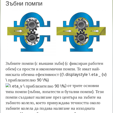
Зъбни помпи
Зъбните помпи (с външни зъби) (с фиксиран работен
обем) са прости и икономични помпи. Те имат най-
ниската обемна ефективност (
{\ displaystyle \ eta _ {v}
\ приблизително 90 \%}
) от трите основни
типа помпи (зъбни, лопатести и бутални помпи). Тези
помпи създават налягане през центъра на зъбите на
зъбното колело, което принуждава течността около
зъбните колела да подава налягане на изходната