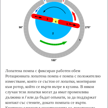
Лопатена помпа с фиксиран работен обем
Ротационната лопатена помпа е помпа с положително
изместване, която се състои от лопатки, монтирани
към ротор, който се върти вътре в кухина. В някои
случаи тези лопатки могат да имат променлива
дължина и / или да бъдат опънати, за да поддържат
контакт със стените, докато помпата се върти.
Критичен елемент в конструкцията на лопаточната