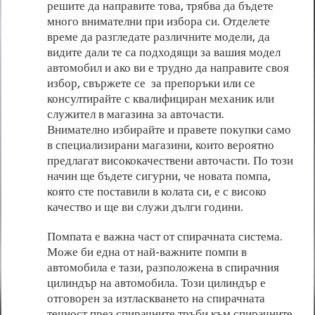
решите да направите това, трябва да бъдете
много внимателни при избора си. Отделете
време да разгледате различните модели, да
видите дали те са подходящи за вашия модел
автомобил и ако ви е трудно да направите своя
избор, свържете се за препоръки или се
консултирайте с квалифициран механик или
служител в магазина за авточасти.
Внимателно избирайте и правете покупки само
в специализирани магазини, които вероятно
предлагат висококачествени авточасти. По този
начин ще бъдете сигурни, че новата помпа,
която сте поставили в колата си, е с високо
качество и ще ви служи дълги години.
Помпата е важна част от спирачната система.
Може би една от най-важните помпи в
автомобила е тази, разположена в спирачния
цилиндър на автомобила. Този цилиндър е
отговорен за изтласкването на спирачната
течност през спирачните тръби към спирачните