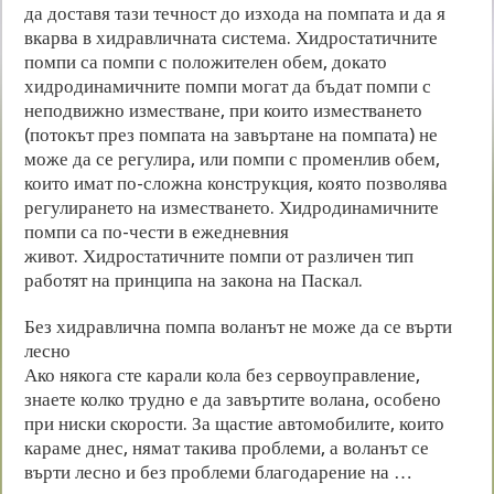
да доставя тази течност до изхода на помпата и да я
вкарва в хидравличната система. Хидростатичните
помпи са помпи с положителен обем, докато
хидродинамичните помпи могат да бъдат помпи с
неподвижно изместване, при които изместването
(потокът през помпата на завъртане на помпата) не
може да се регулира, или помпи с променлив обем,
които имат по-сложна конструкция, която позволява
регулирането на изместването. Хидродинамичните
помпи са по-чести в ежедневния
живот. Хидростатичните помпи от различен тип
работят на принципа на закона на Паскал.
Без хидравлична помпа воланът не може да се върти
лесно
Ако някога сте карали кола без сервоуправление,
знаете колко трудно е да завъртите волана, особено
при ниски скорости. За щастие автомобилите, които
караме днес, нямат такива проблеми, а воланът се
върти лесно и без проблеми благодарение на …