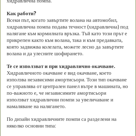
хидравлична помпа.
Как работи?
Всеки път, когато завъртите волана на автомобил,
хидравлична помпа подава течност (хидравлична) под
налягане към кормилната връзка. Тъй като този прът е
прикрепен както към волана, така и към предавката,
която задвижва колелата, можете лесно да завъртите
волана и да улесните шофирането.
Те се използват и при хидравлично окачване.
Хидравличното окачване е вид окачване, което
използва независими амортисьори. Този тип окачване
се управлява от централен панел вътре в машината, но
по-важното е, че независимите амортисьори
използват хидравлични помпи за увеличаване и
намаляване на налягането.
По дизайн хидравличните помпи са разделени на
няколко основни типа: