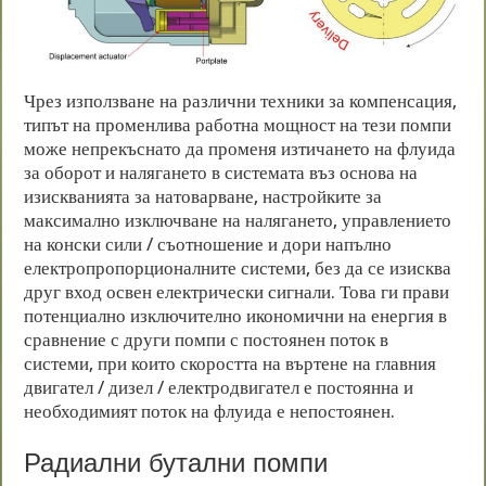
Чрез използване на различни техники за компенсация,
типът на променлива работна мощност на тези помпи
може непрекъснато да променя изтичането на флуида
за оборот и налягането в системата въз основа на
изискванията за натоварване, настройките за
максимално изключване на налягането, управлението
на конски сили / съотношение и дори напълно
електропропорционалните системи, без да се изисква
друг вход освен електрически сигнали. Това ги прави
потенциално изключително икономични на енергия в
сравнение с други помпи с постоянен поток в
системи, при които скоростта на въртене на главния
двигател / дизел / електродвигател е постоянна и
необходимият поток на флуида е непостоянен.
Радиални бутални помпи