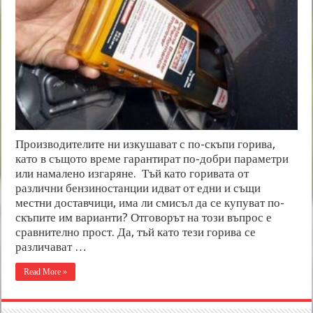
Производителите ни изкушават с по-скъпи горива,
като в същото време гарантират по-добри параметри
или намалено изгаряне. Тъй като горивата от
различни бензиностанции идват от едни и същи
местни доставчици, има ли смисъл да се купуват по-
скъпите им варианти? Отговорът на този въпрос е
сравнително прост. Да, тъй като тези горива се
различават …
Read More »