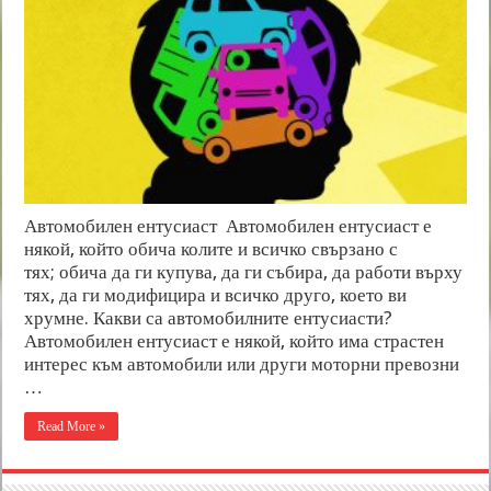
Автомобилен ентусиаст Автомобилен ентусиаст е
някой, който обича колите и всичко свързано с
тях; обича да ги купува, да ги събира, да работи върху
тях, да ги модифицира и всичко друго, което ви
хрумне. Какви са автомобилните ентусиасти?
Автомобилен ентусиаст е някой, който има страстен
интерес към автомобили или други моторни превозни
…
Read More »