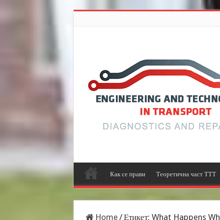
Как се прави
Теоретична част ТТТ
Home
/
Етикет:
What Happens When