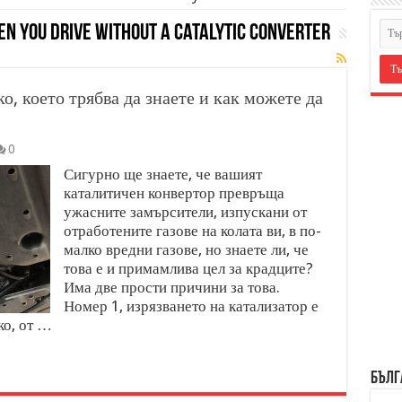
n You Drive Without A Catalytic Converter
о, което трябва да знаете и как можете да
0
Сигурно ще знаете, че вашият
каталитичен конвертор превръща
ужасните замърсители, изпускани от
отработените газове на колата ви, в по-
малко вредни газове, но знаете ли, че
това е и примамлива цел за крадците?
Има две прости причини за това.
Номер 1, изрязването на катализатор е
ко, от …
БЪЛГ