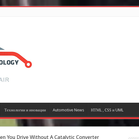
Технологии и иновации
Automotive News
НТМL , CSS и UML
 You Drive Without A Catalytic Converter