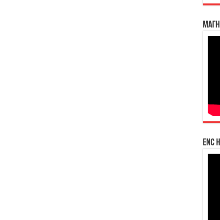
Магн
enc h