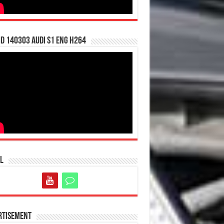
d 140303 Audi S1 ENG H264
l
rtisement