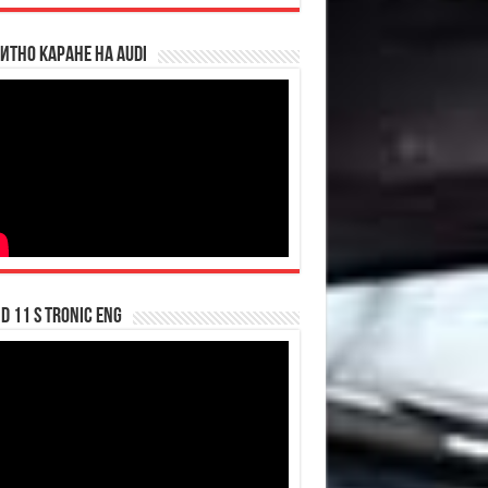
итно каране на Audi
d 11 S tronic ENG