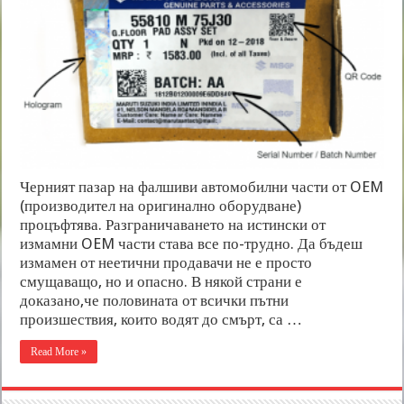
Черният пазар на фалшиви автомобилни части от OEM
(производител на оригинално оборудване)
процъфтява. Разграничаването на истински от
измамни OEM части става все по-трудно. Да бъдеш
измамен от неетични продавачи не е просто
смущаващо, но и опасно. В някой страни е
доказано,че половината от всички пътни
произшествия, които водят до смърт, са …
Read More »