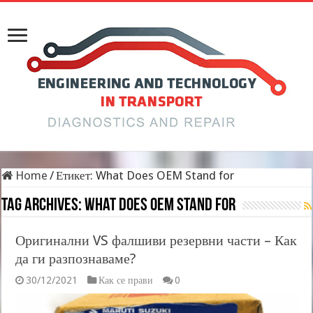
Home
/
Етикет:
What Does OEM Stand for
Tag Archives:
What Does OEM Stand for
Оригинални VS фалшиви резервни части – Как
да ги разпознаваме?
30/12/2021
Как се прави
0