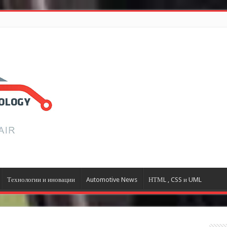
Технологии и иновации
Automotive News
НТМL , CSS и UML
e