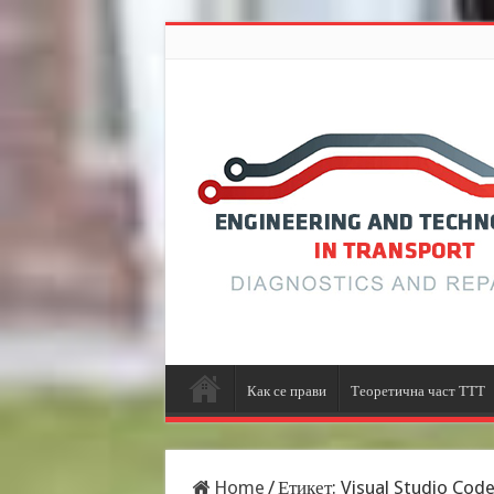
Как се прави
Теоретична част ТТТ
Home
/
Етикет:
Visual Studio Cod