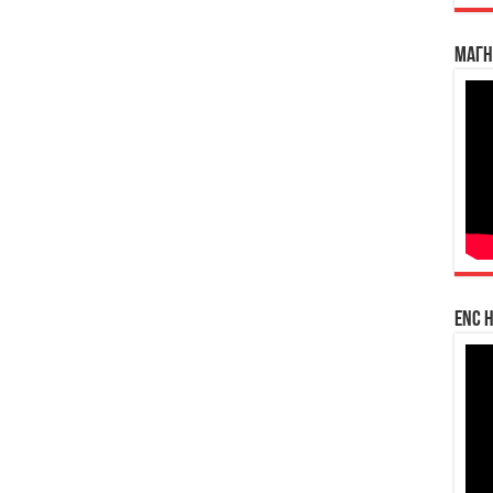
Магн
enc h