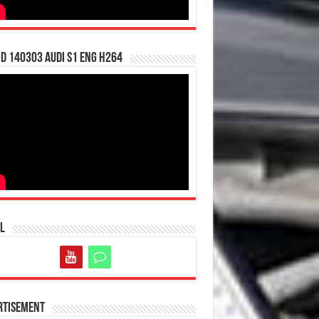
d 140303 Audi S1 ENG H264
l
rtisement