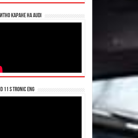
итно каране на Audi
d 11 S tronic ENG