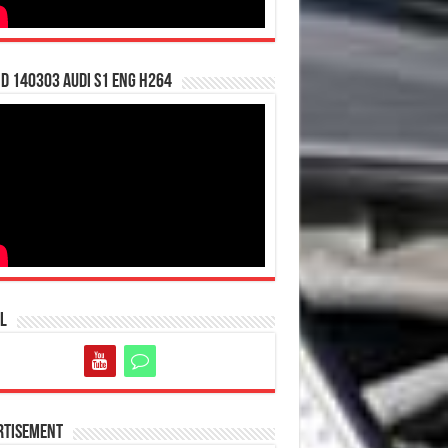
d 140303 Audi S1 ENG H264
l
rtisement