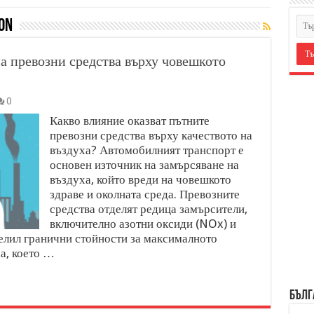
on
а превозни средства върху човешкото
0
Какво влияние оказват пътните
превозни средства върху качеството на
въздуха? Автомобилният транспорт е
основен източник на замърсяване на
въздуха, който вреди на човешкото
здраве и околната среда. Превозните
средства отделят редица замърсители,
включително азотни оксиди (NOx) и
елил гранични стойности за максималното
а, което …
БЪЛГ