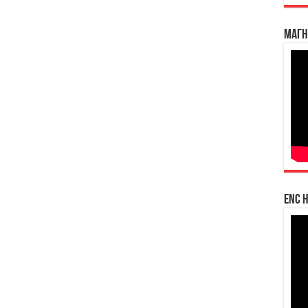
Магн
enc h