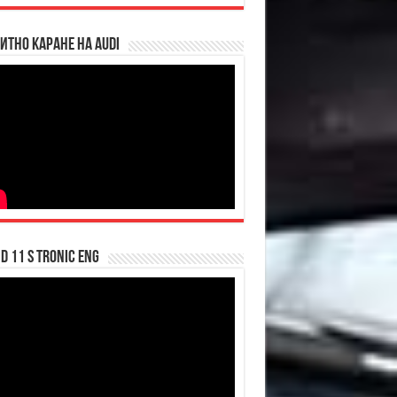
итно каране на Audi
d 11 S tronic ENG