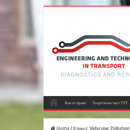
Как се прави
Теоретична част ТТТ
Home
/
Етикет:
Vehicular Pollution