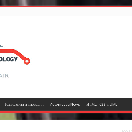
Технологии и иновации
Automotive News
НТМL , CSS и UML