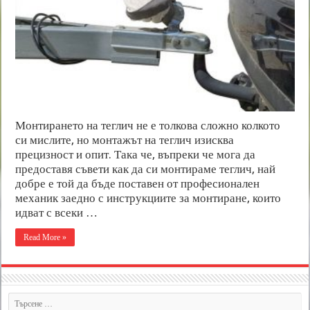
Монтирането на теглич не е толкова сложно колкото
си мислите, но монтажът на теглич изисква
прецизност и опит. Така че, въпреки че мога да
предоставя съвети как да си монтираме теглич, най
добре е той да бъде поставен от професионален
механик заедно с инструкциите за монтиране, които
идват с всеки …
Read More »