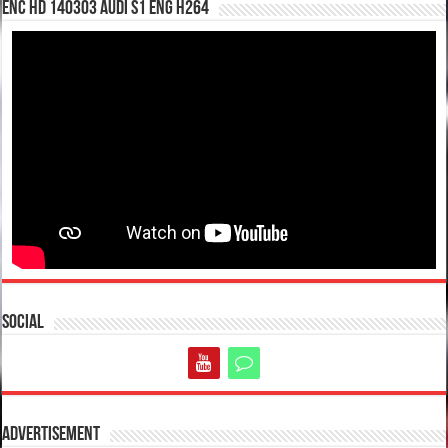
enc hd 140303 Audi S1 ENG H264
Social
Advertisement