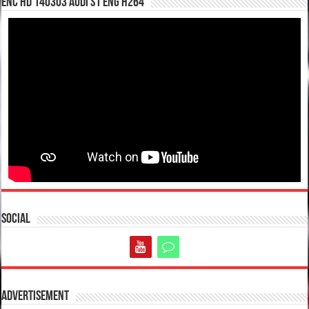
enc hd 140303 Audi S1 ENG H264
Social
Advertisement