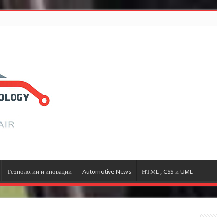
Технологии и иновации
Automotive News
НТМL , CSS и UML