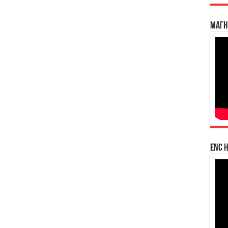
Магн
enc h