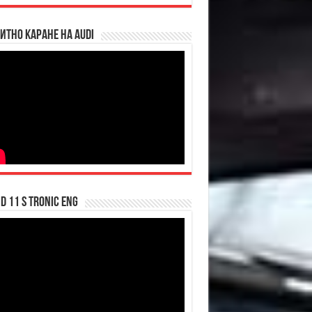
итно каране на Audi
d 11 S tronic ENG