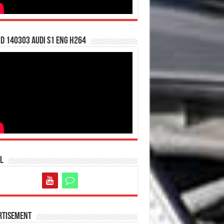
d 140303 Audi S1 ENG H264
l
rtisement