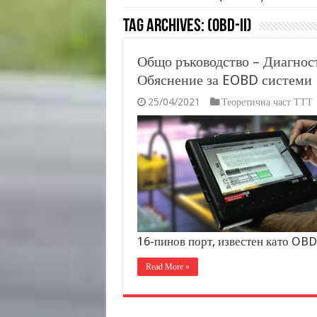
Tag Archives:
(OBD-II)
Общо ръководство – Диагност
Обяснение за EOBD системи
25/04/2021
Теоретична част ТТТ
16-пинов порт, известен като OBD
Read More »