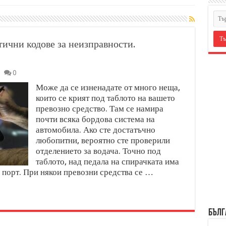
ични кодове за неизправности.
0
Може да се изненадате от много неща,
които се крият под таблото на вашето
превозно средство. Там се намира
почти всяка бордова система на
автомобила. Ако сте достатъчно
любопитни, вероятно сте проверили
отделението за водача. Точно под
таблото, над педала на спирачката има
 порт. При някои превозни средства се …
БЪЛГ