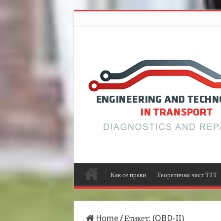
Как се прави
Теоретична част ТТТ
Home
/
Етикет:
(OBD-II)