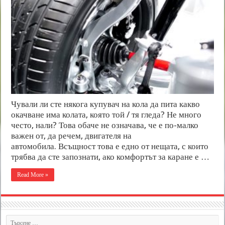
Чували ли сте някога купувач на кола да пита какво
окачване има колата, която той / тя гледа? Не много
често, нали? Това обаче не означава, че е по-малко
важен от, да речем, двигателя на
автомобила. Всъщност това е едно от нещата, с които
трябва да сте запознати, ако комфортът за каране е …
Read More »