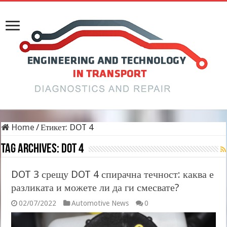
Home
/
Етикет:
DOT 4
Tag Archives:
DOT 4
DOT 3 срещу DOT 4 спирачна течност: каква е
разликата и можете ли да ги смесвате?
02/07/2022
Automotive News
0