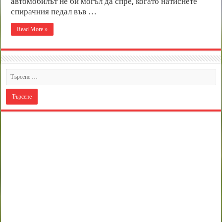
автомобилът не би могъл да спре, когато натиснете
спирачния педал във …
Read More »