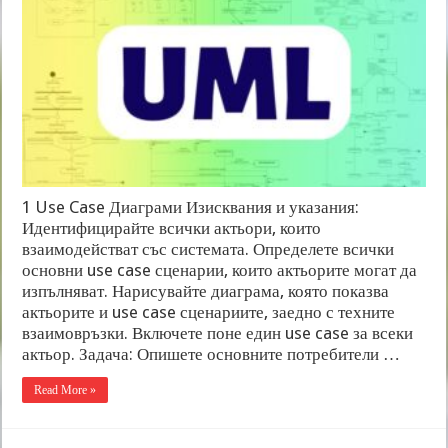
1 Use Case Диаграми Изисквания и указания:
Идентифицирайте всички актьори, които
взаимодействат със системата. Определете всички
основни use case сценарии, които актьорите могат да
изпълняват. Нарисувайте диаграма, която показва
актьорите и use case сценариите, заедно с техните
взаимовръзки. Включете поне един use case за всеки
актьор. Задача: Опишете основните потребители …
Read More »