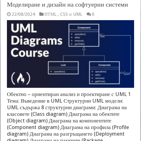
Моделиране и дизайн на софтуерни системи
22/08/2024
НТМL , CSS и UML
0
Обектно – ориентиран анализ и проектиране с UML 1
Тема: Въведение в UML Структурни UML модели:
UML съдържа 8 структурни диаграми: Диаграма на
класовете (Class diagram) Диаграма на обектите
(Object diagram) Диаграма на компонентите
(Component diagram) Диаграма на профила (Profile
diagram) Диаграма на разгръщането (Deployment
diagram) Диаграма на пакетите (Package …