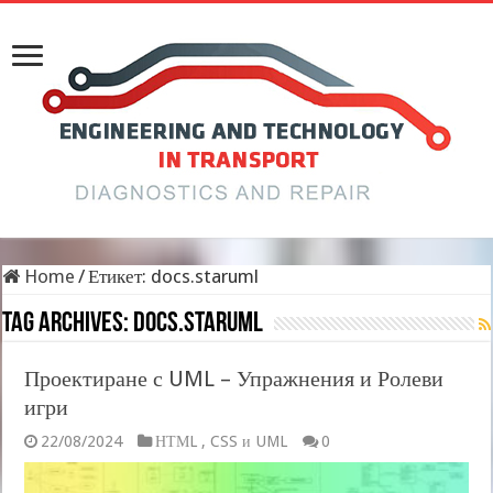
Home
/
Етикет:
docs.staruml
Tag Archives:
docs.staruml
Проектиране с UML – Упражнения и Ролеви
игри
22/08/2024
НТМL , CSS и UML
0