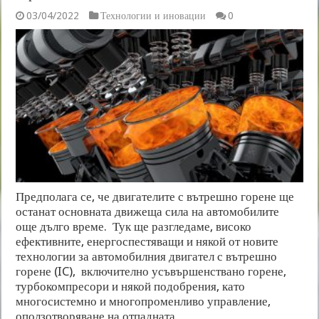
03/04/2022
Технологии и иновации
0
Предполага се, че двигателите с вътрешно горене ще
останат основната движеща сила на автомобилите
още дълго време. Тук ще разгледаме, високо
ефективните, енергоспестяващи и някой от новите
технологии за автомобилния двигател с вътрешно
горене (IC), включително усъвършенствано горене,
турбокомпресори и някой подобрения, като
многосистемно и многопроменливо управление,
оползотворяване на отпадната …