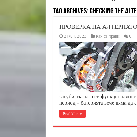
Tag Archives:
Checking the alte
ПРОВЕРКА НА АЛТЕРНАТО
21/01/2023
Как се прави
0
загуби пълната си функционалност
период – батерията вече няма да 
Read More »