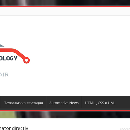
Технологии и иновации
Automotive News
НТМL , CSS и UML
nator directly