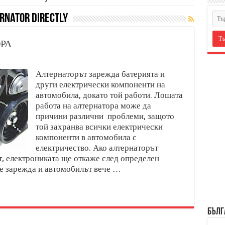
rnator directly
РА
Алтернаторът зарежда батерията и
други електрически компоненти на
автомобила, докато той работи. Лошата
работа на алтернатора може да
причини различни проблеми, защото
той захранва всички електрически
компоненти в автомобила с
електричество. Ако алтернаторът
, електрониката ще откаже след определен
се зарежда и автомобилът вече …
БЪЛГ