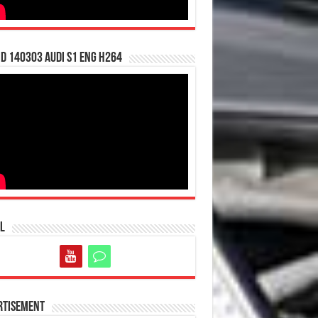
d 140303 Audi S1 ENG H264
l
rtisement