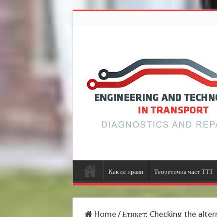
Как се прави
Теоретична част ТТТ
Home
/
Етикет:
Checking the alter