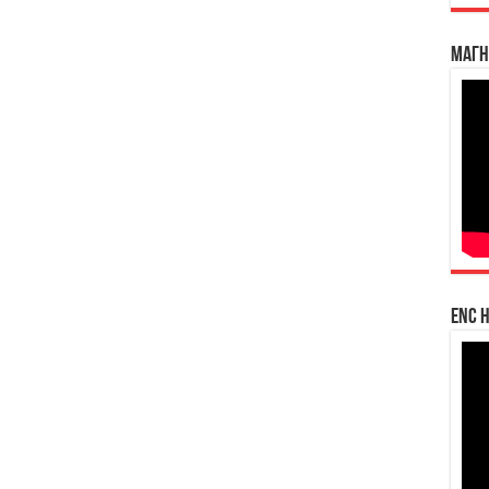
Магн
enc h