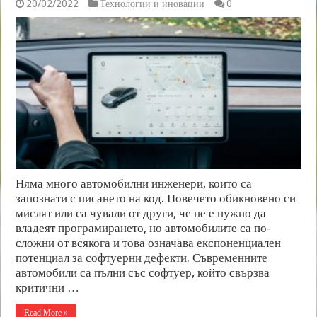
20/02/2022
Технологии и иновации
0
Няма много автомобилни инженери, които са
запознати с писането на код. Повечето обикновено си
мислят или са чували от други, че не е нужно да
владеят програмирането, но автомобилите са по-
сложни от всякога и това означава експоненциален
потенциал за софтуерни дефекти. Съвременните
автомобили са пълни със софтуер, който свързва
критични …
Read More »