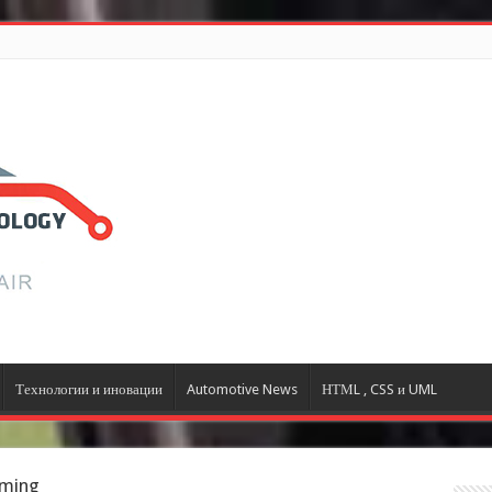
Технологии и иновации
Automotive News
НТМL , CSS и UML
mming