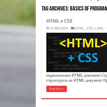
Tag Archives:
basics of progra
НТМL и CSS
21/08/2024
НТМL , CSS и UML
първоначален HTML документ Стр
структурата на HTML документ П
Read More »