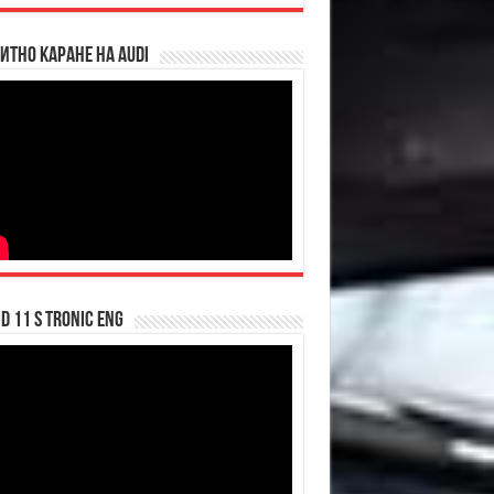
итно каране на Audi
d 11 S tronic ENG