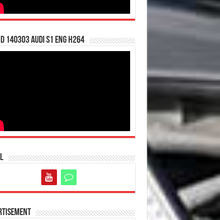
d 140303 Audi S1 ENG H264
l
rtisement