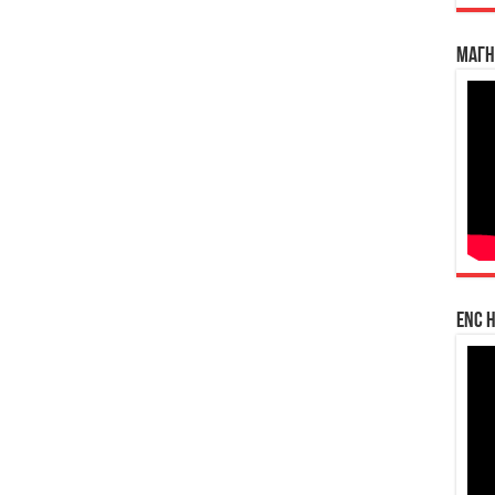
Магн
enc h