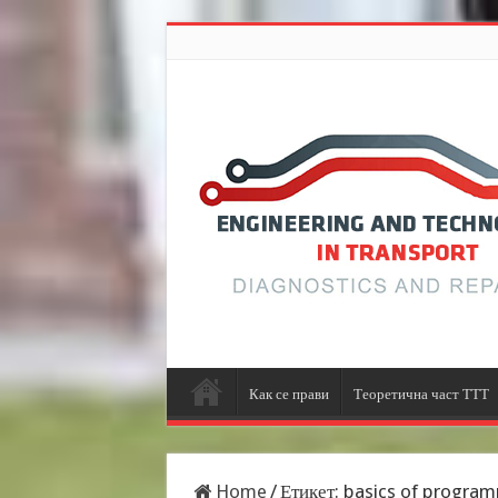
Как се прави
Теоретична част ТТТ
Home
/
Етикет:
basics of progra