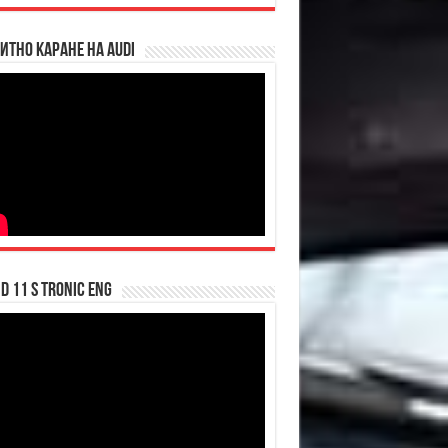
итно каране на Audi
d 11 S tronic ENG