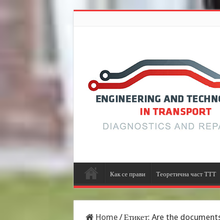
Как се прави
Теоретична част ТТТ
Home
/
Етикет:
Are the documents 