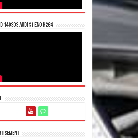
d 140303 Audi S1 ENG H264
l
rtisement