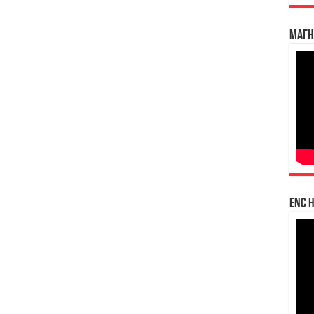
Магн
enc h