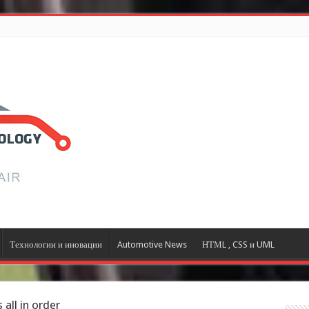
Технологии и иновации
Automotive News
НТМL , CSS и UML
all in order