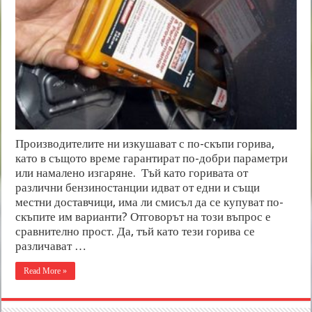
Производителите ни изкушават с по-скъпи горива,
като в същото време гарантират по-добри параметри
или намалено изгаряне. Тъй като горивата от
различни бензиностанции идват от едни и същи
местни доставчици, има ли смисъл да се купуват по-
скъпите им варианти? Отговорът на този въпрос е
сравнително прост. Да, тъй като тези горива се
различават …
Read More »