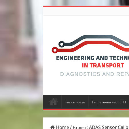
Как се прави
Теоретична част ТТТ
Home
/
Етикет:
ADAS Sensor Calib