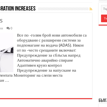
bration Increases
AS
ии
0
Все по -голям брой нови автомобили са
оборудвани с разширени системи за
подпомагане на водача (ADAS). Някои
от по -често срещаните включват:
Предупреждение за сблъсък напред
Автоматично аварийно спиране
Адаптивен круиз контрол
Предупреждение за напускане на
лентата Мониторинг на слепи места
сан …
БЪЛГ