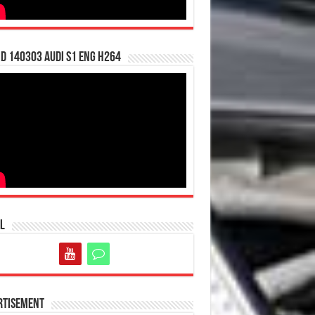
d 140303 Audi S1 ENG H264
l
rtisement