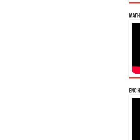
Магн
enc h