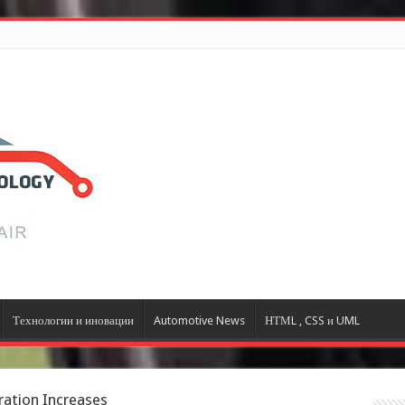
Технологии и иновации
Automotive News
НТМL , CSS и UML
ration Increases