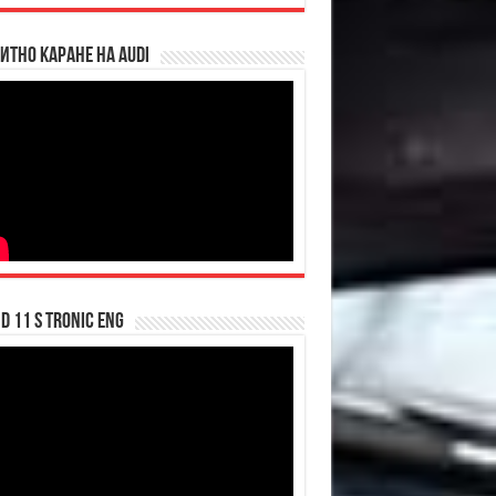
итно каране на Audi
d 11 S tronic ENG