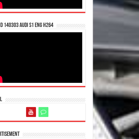
d 140303 Audi S1 ENG H264
l
rtisement