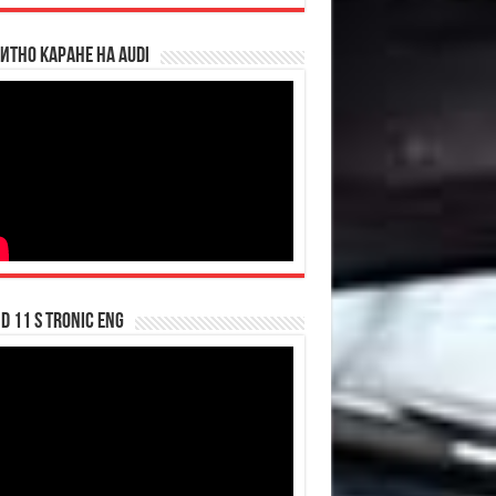
итно каране на Audi
d 11 S tronic ENG