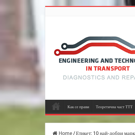
Как се прави
Теоретична част ТТТ
Home
/
Етикет:
10 най-добри марки