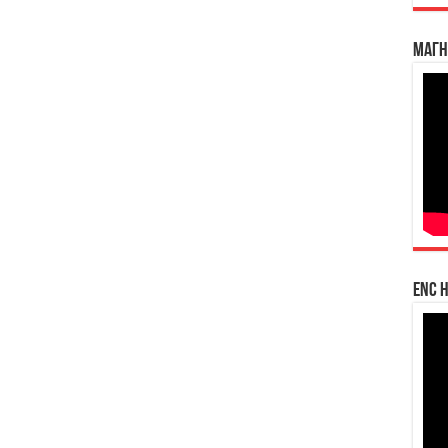
Магн
enc h