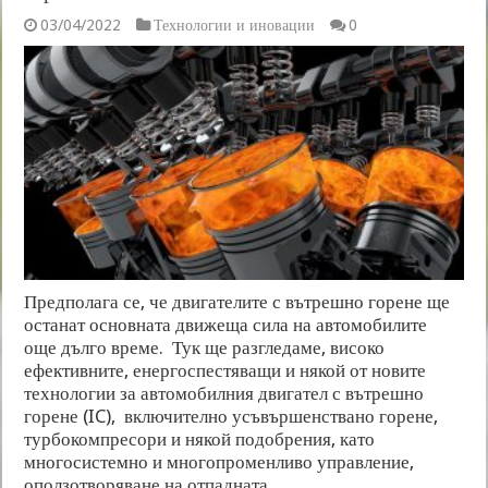
03/04/2022
Технологии и иновации
0
Предполага се, че двигателите с вътрешно горене ще
останат основната движеща сила на автомобилите
още дълго време. Тук ще разгледаме, високо
ефективните, енергоспестяващи и някой от новите
технологии за автомобилния двигател с вътрешно
горене (IC), включително усъвършенствано горене,
турбокомпресори и някой подобрения, като
многосистемно и многопроменливо управление,
оползотворяване на отпадната …