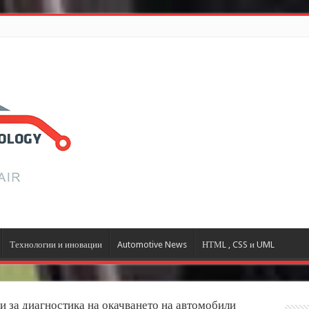
Технологии и иновации
Automotive News
НТМL , CSS и UML
 за диагностика на окачването на автомобили