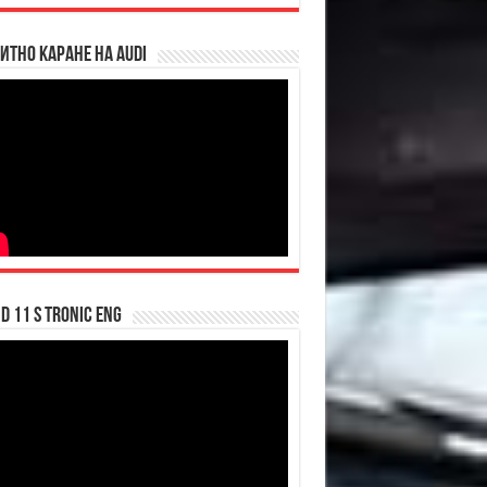
итно каране на Audi
d 11 S tronic ENG