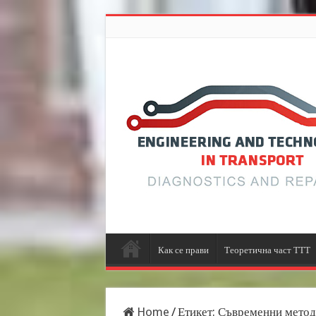
Как се прави
Теоретична част ТТТ
Home
/
Етикет:
Съвременни методи