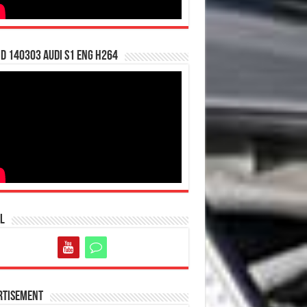
d 140303 Audi S1 ENG H264
l
rtisement