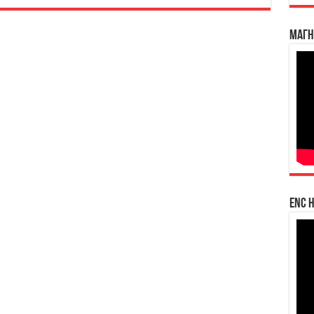
Магн
enc h