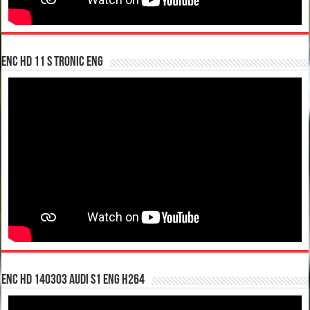
enc hd 11 S tronic ENG
enc hd 140303 Audi S1 ENG H264