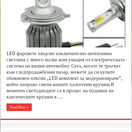
LED фаровете хвърлят изключително интензивна
светлина с много малко консумация от електрическата
система на вашия автомобил. Сега, когато те тръгват
към следпродажбения пазар, можете да си купите
обикновен плъгин „LED комплект за модернизиране“,
който направо сменя вашите халогенни крушки.В
момента светодиодите са в процес на подмяна на
класическите крушки в …
Read More »