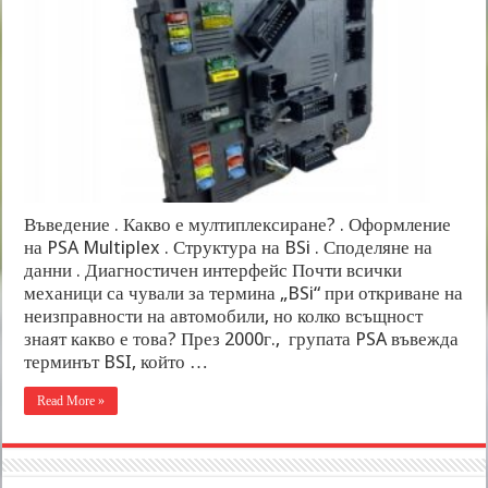
Въведение . Какво е мултиплексиране? . Оформление
на PSA Multiplex . Структура на BSi . Споделяне на
данни . Диагностичен интерфейс Почти всички
механици са чували за термина „BSi“ при откриване на
неизправности на автомобили, но колко всъщност
знаят какво е това? През 2000г., групата PSA въвежда
терминът BSI, който …
Read More »