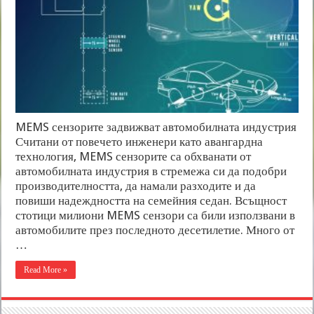
MEMS сензорите задвижват автомобилната индустрия
Считани от повечето инженери като авангардна
технология, MEMS сензорите са обхванати от
автомобилната индустрия в стремежа си да подобри
производителността, да намали разходите и да
повиши надеждността на семейния седан. Всъщност
стотици милиони MEMS сензори са били използвани в
автомобилите през последното десетилетие. Много от
…
Read More »