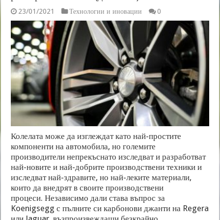
23/01/2021
Технологии и иновации
0
Колелата може да изглеждат като най-простите
компоненти на автомобила, но големите
производители непрекъснато изследват и разработват
най-новите и най-добрите производствени техники и
изследват най-здравите, но най-леките материали,
които да внедрят в своите производствени
процеси. Независимо дали става въпрос за
Koenigsegg с пълните си карбонови джанти на Regera
или Jaguar, възпроизвеждащи безкрайно …