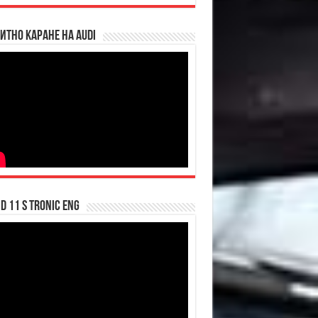
итно каране на Audi
d 11 S tronic ENG