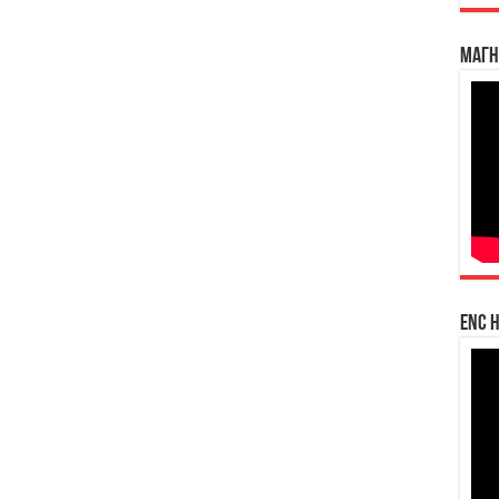
Магн
enc h