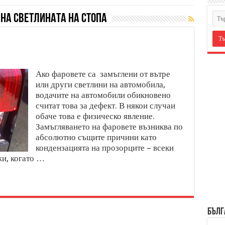
НА СВЕТЛИНАТА НА СТОПА
Ако фаровете са замъглени от вътре
или други светлини на автомобила,
водачите на автомобили обикновено
считат това за дефект. В някои случаи
обаче това е физическо явление.
Замъгляването на фаровете възниква по
абсолютно същите причини като
кондензацията на прозорците – всеки
жи, когато …
БЪЛГ