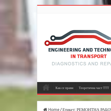
Как се прави
Теоретична част ТТТ
Home
/
Етикет:
РЕМОНТНА РАБО