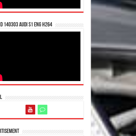
d 140303 Audi S1 ENG H264
l
rtisement