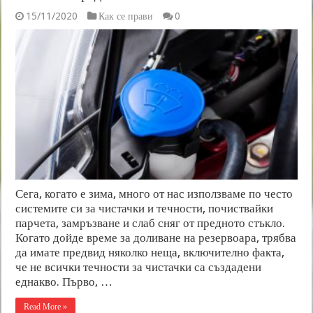
15/11/2020
Как се прави
0
Сега, когато е зима, много от нас използваме по често
системите си за чистачки и течности, почиствайки
парчета, замръзване и слаб сняг от предното стъкло.
Когато дойде време за доливане на резервоара, трябва
да имате предвид няколко неща, включително факта,
че не всички течности за чистачки са създадени
еднакво. Първо, …
Read More »