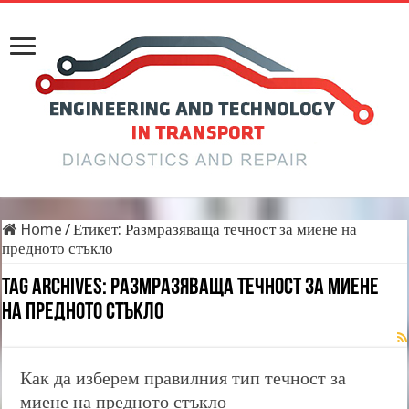
Home
/
Етикет:
Размразяваща течност за миене на
предното стъкло
Tag Archives:
Размразяваща течност за миене
на предното стъкло
Как да изберем правилния тип течност за
миене на предното стъкло