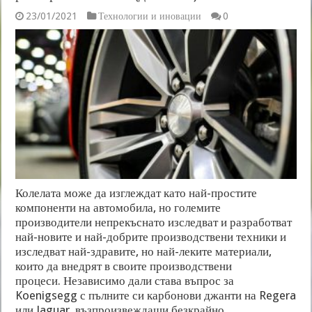
23/01/2021
Технологии и иновации
0
Колелата може да изглеждат като най-простите
компоненти на автомобила, но големите
производители непрекъснато изследват и разработват
най-новите и най-добрите производствени техники и
изследват най-здравите, но най-леките материали,
които да внедрят в своите производствени
процеси. Независимо дали става въпрос за
Koenigsegg с пълните си карбонови джанти на Regera
или Jaguar, възпроизвеждащи безкрайно …