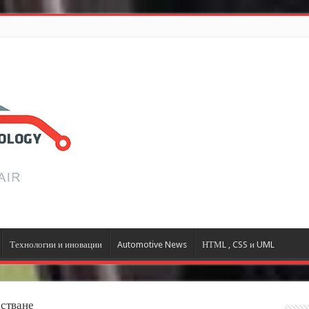
Технологии и иновации
Automotive News
НТМL , CSS и UML
стване