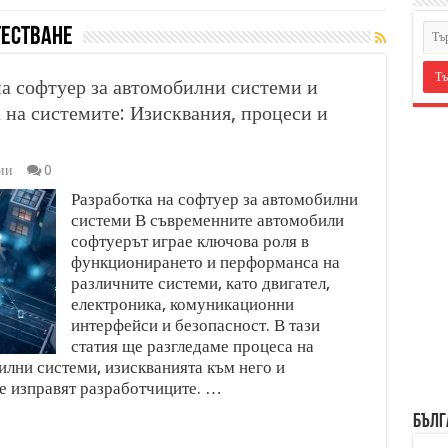
тестване
а софтуер за автомобилни системи и
 на системите: Изисквания, процеси и
ии
0
Разработка на софтуер за автомобилни
системи В съвременните автомобили
софтуерът играе ключова роля в
функционирането и перформанса на
различните системи, като двигател,
електроника, комуникационни
интерфейси и безопасност. В тази
статия ще разгледаме процеса на
илни системи, изискванията към него и
се изправят разработчиците. …
БЪЛГ