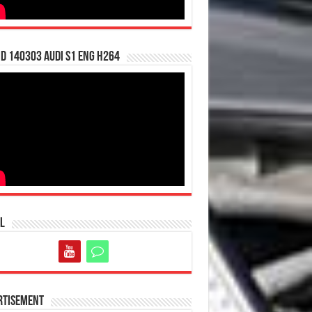
d 140303 Audi S1 ENG H264
l
rtisement