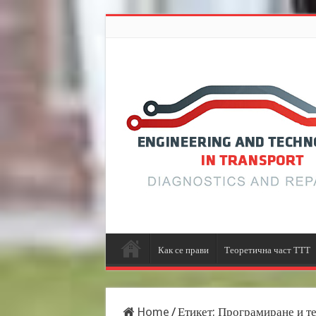
Как се прави
Теоретична част ТТТ
Home
/
Етикет:
Програмиране и те