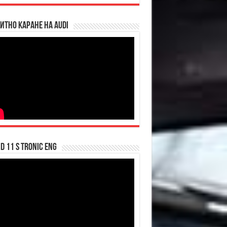
итно каране на Audi
d 11 S tronic ENG