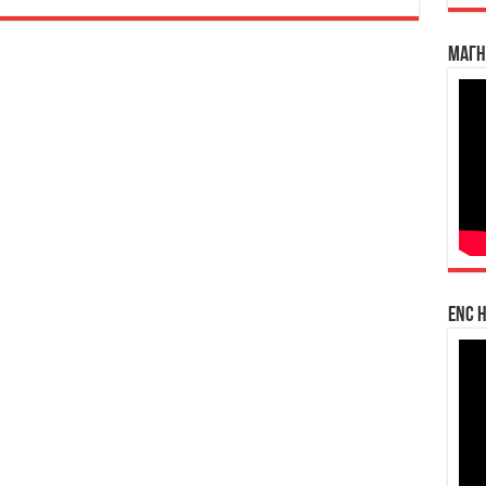
Магн
enc h