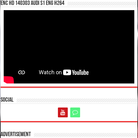
enc hd 140303 Audi S1 ENG H264
Social
Advertisement