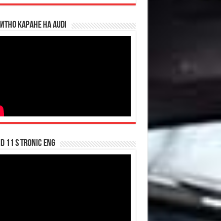
итно каране на Audi
d 11 S tronic ENG