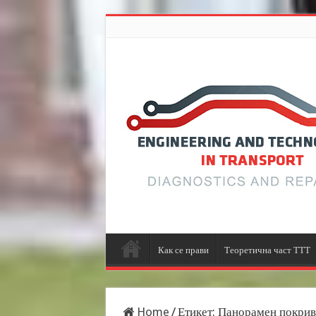
Как се прави
Теоретична част ТТТ
Home
/
Етикет:
Панорамен покрив