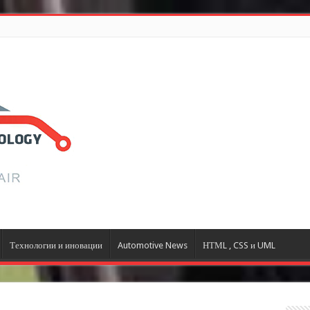
Технологии и иновации
Automotive News
НТМL , CSS и UML