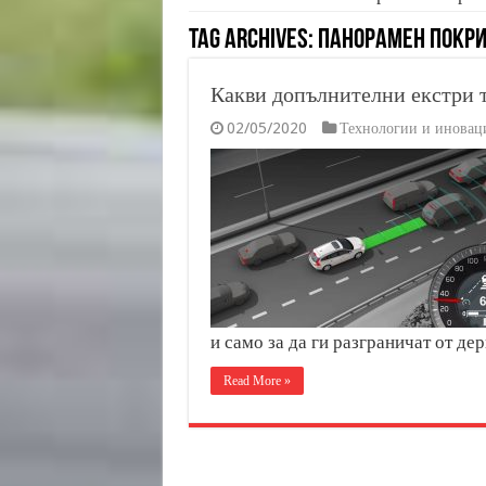
Tag Archives:
Панорамен покр
Какви допълнителни екстри т
02/05/2020
Технологии и иновац
и само за да ги разграничат от де
Read More »