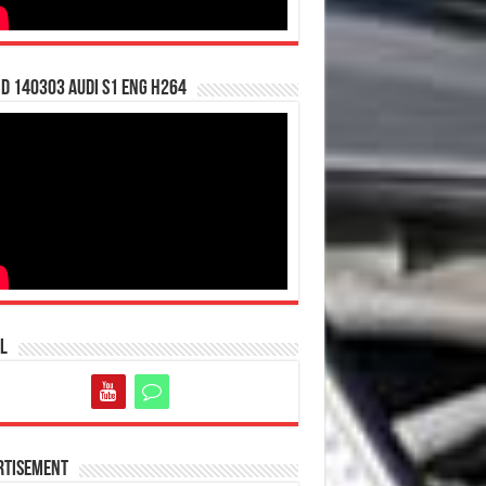
d 140303 Audi S1 ENG H264
l
rtisement