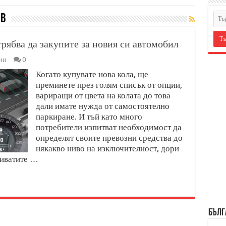
ив
рябва да закупите за новия си автомобил
ии
0
Когато купувате нова кола, ще
преминете през голям списък от опции,
вариращи от цвета на колата до това
дали имате нужда от самостоятелно
паркиране. И тъй като много
потребители изпитват необходимост да
определят своите превозни средства до
някакво ниво на изключителност, дори
риватите …
БЪЛГ