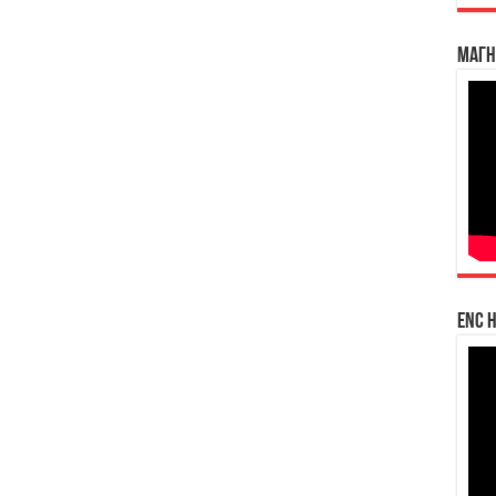
Магн
enc h