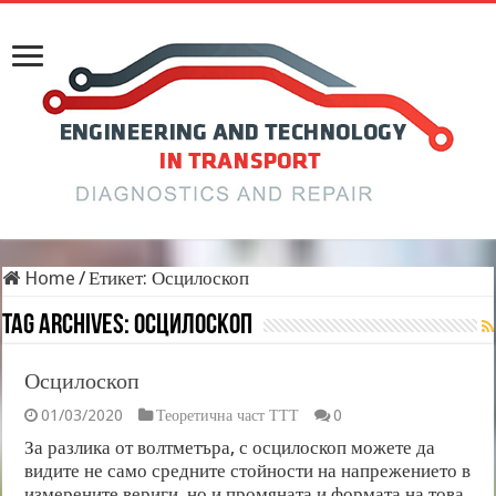
Home
/
Етикет:
Осцилоскоп
Tag Archives:
Осцилоскоп
Осцилоскоп
01/03/2020
Теоретична част ТТТ
0
За разлика от волтметъра, с осцилоскоп можете да
видите не само средните стойности на напрежението в
измерените вериги, но и промяната и формата на това