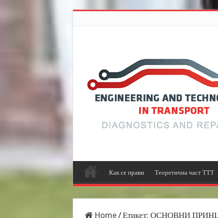
Как се прави
Теоретична част ТТТ
Home
/
Етикет:
ОСНОВНИ ПРИНЦ