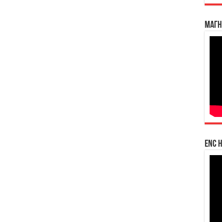
Магн
enc h