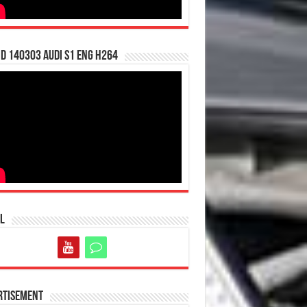
d 140303 Audi S1 ENG H264
l
rtisement