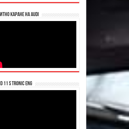
итно каране на Audi
d 11 S tronic ENG