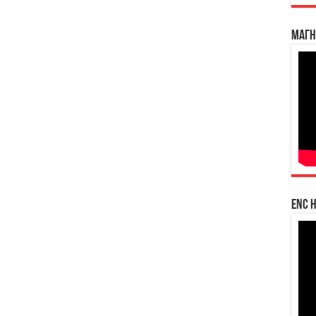
Магн
enc h