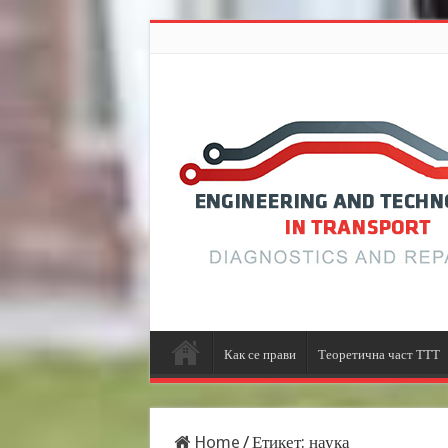
Как се прави
Теоретична част ТТТ
Home
/
Етикет:
наука