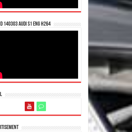
d 140303 Audi S1 ENG H264
l
rtisement