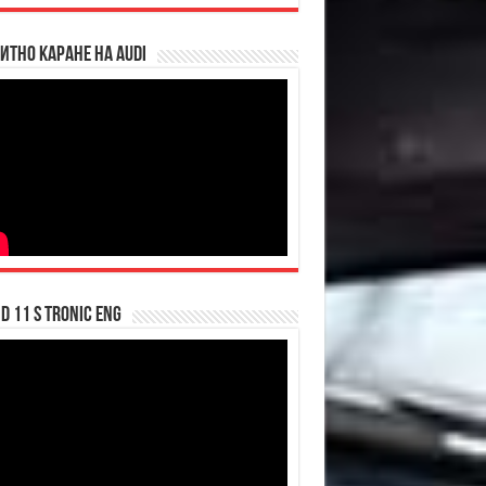
итно каране на Audi
d 11 S tronic ENG