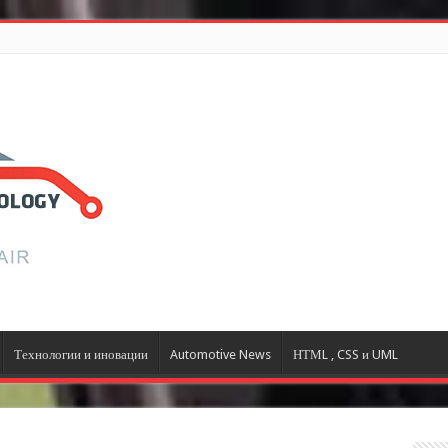
Технологии и иновации
Automotive News
НТМL , CSS и UML