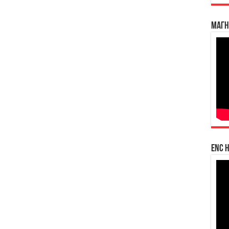
Магн
enc h