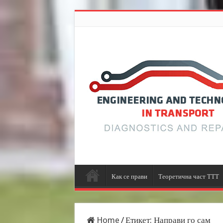
Как се прави
Теоретична част ТТТ
Home
/
Етикет:
Направи го сам