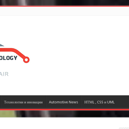
Технологии и иновации
Automotive News
НТМL , CSS и UML