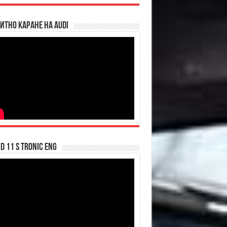
итно каране на Audi
d 11 S tronic ENG