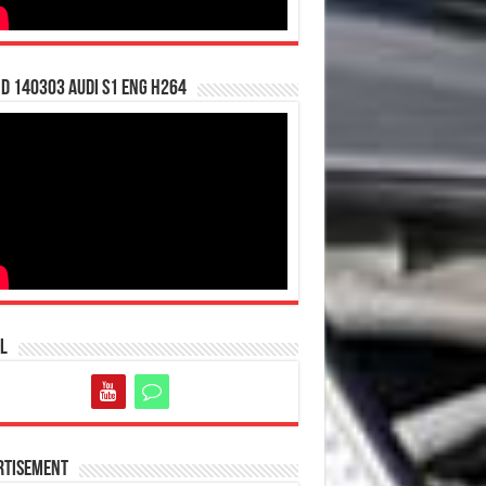
d 140303 Audi S1 ENG H264
l
rtisement