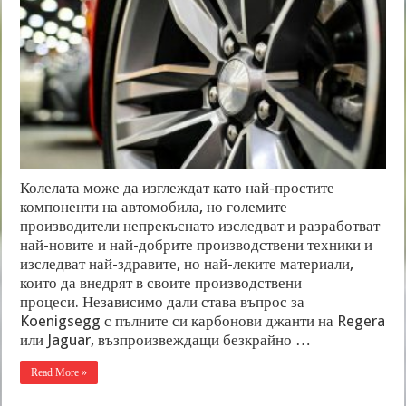
Колелата може да изглеждат като най-простите
компоненти на автомобила, но големите
производители непрекъснато изследват и разработват
най-новите и най-добрите производствени техники и
изследват най-здравите, но най-леките материали,
които да внедрят в своите производствени
процеси. Независимо дали става въпрос за
Koenigsegg с пълните си карбонови джанти на Regera
или Jaguar, възпроизвеждащи безкрайно …
Read More »