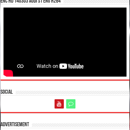
enc hd 140303 Audi S1 ENG H264
Social
Advertisement